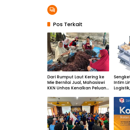
Pos Terkait
Dari Rumput Laut Kering ke
Sengket
Mie Bernilai Jual, Mahasiswi
Intim L
KKN Unhas Kenalkan Peluang
Logisti
Diversifikasi kepada Petani
Kawasa
Desa Baruga
Ikut Di