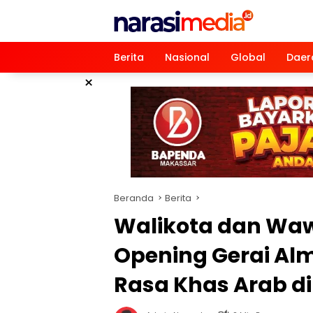
Langsung
ke
konten
Berita
Nasional
Global
Daer
×
Beranda
Berita
Walikota dan Waw
Opening Gerai Alma
Rasa Khas Arab di