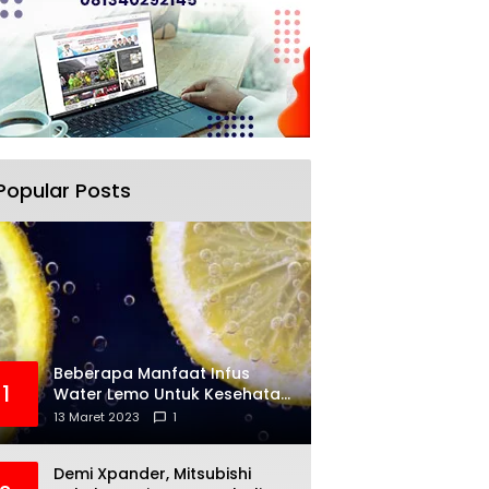
Popular Posts
Beberapa Manfaat Infus
1
Water Lemo Untuk Kesehatan
Anda
13 Maret 2023
1
Demi Xpander, Mitsubishi