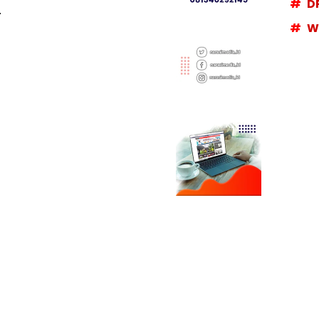
D
.
W