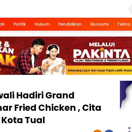
ah
Politik
Hukum
Pendidikan
Ekonomi
Tekno
ali Hadiri Grand
r Fried Chicken , Cita
 Kota Tual