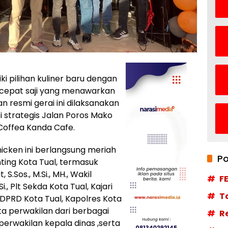
ki pilihan kuliner baru dengan
i cepat saji yang menawarkan
n resmi gerai ini dilaksanakan
si strategis Jalan Poros Mako
 Coffea Kanda Cafe.
icken ini berlangsung meriah
Po
nting Kota Tual, termasuk
S.Sos., M.Si., MH., Wakil
F
Si., Plt Sekda Kota Tual, Kajari
T
DPRD Kota Tual, Kapolres Kota
rta perwakilan dari berbagai
R
erwakilan kepala dinas ,serta