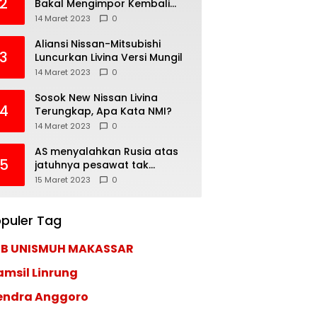
2
Bakal Mengimpor Kembali
Pajero Sport
14 Maret 2023
0
Aliansi Nissan-Mitsubishi
3
Luncurkan Livina Versi Mungil
14 Maret 2023
0
Sosok New Nissan Livina
4
Terungkap, Apa Kata NMI?
14 Maret 2023
0
AS menyalahkan Rusia atas
5
jatuhnya pesawat tak
berawak di Laut Hitam,
15 Maret 2023
0
Moskow menyangkal
puler Tag
EB UNISMUH MAKASSAR
amsil Linrung
endra Anggoro