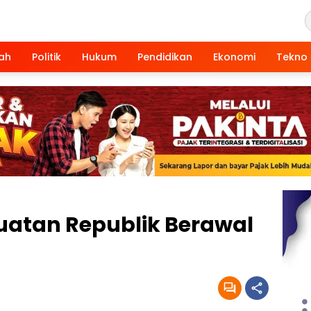
ah
Politik
Hukum
Pendidikan
Ekonomi
Tekno
uatan Republik Berawal