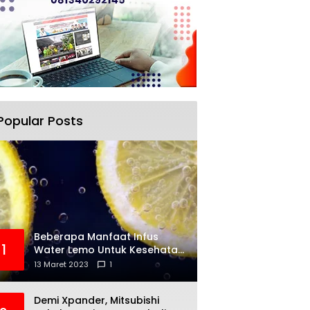
Popular Posts
Beberapa Manfaat Infus
1
Water Lemo Untuk Kesehatan
Anda
13 Maret 2023
1
Demi Xpander, Mitsubishi