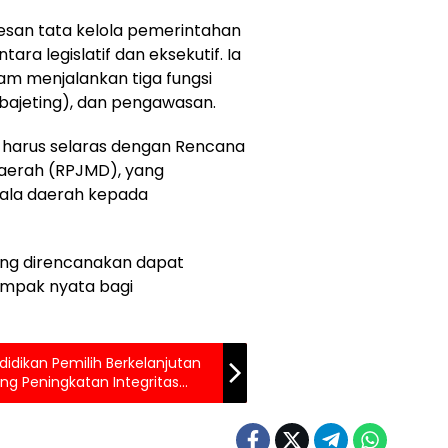
san tata kelola pemerintahan
ara legislatif dan eksekutif. Ia
am menjalankan tiga fungsi
n (bajeting), dan pengawasan.
e, harus selaras dengan Rencana
erah (RPJMD), yang
epala daerah kepada
ng direncanakan dapat
ampak nyata bagi
ndidikan Pemilih Berkelanjutan
ng Peningkatan Integritas