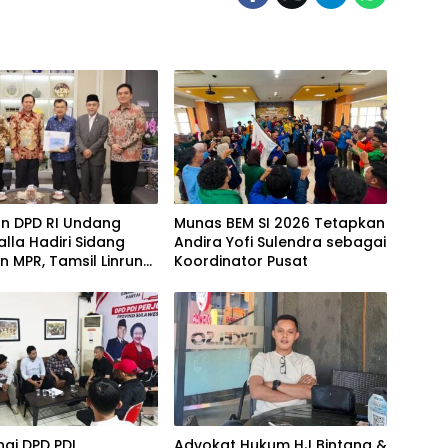
an DPD RI Undang
Munas BEM SI 2026 Tetapkan
alla Hadiri Sidang
Andira Yofi Sulendra sebagai
 MPR, Tamsil Linrung:
Koordinator Pusat
tum Membangun
ritas Kepemimpinan
a
gi DPD PDI
Advokat Hukum HJ Bintang &