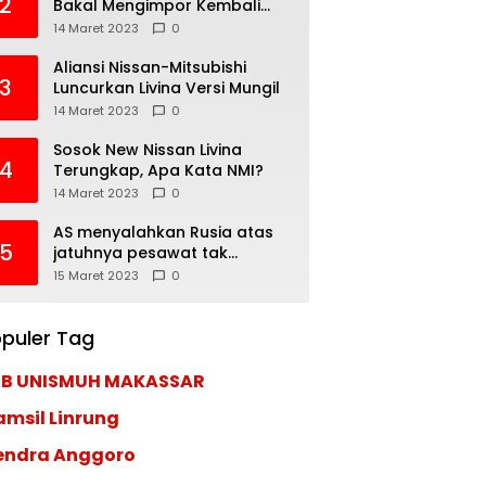
2
Bakal Mengimpor Kembali
Pajero Sport
14 Maret 2023
0
Aliansi Nissan-Mitsubishi
3
Luncurkan Livina Versi Mungil
14 Maret 2023
0
Sosok New Nissan Livina
4
Terungkap, Apa Kata NMI?
14 Maret 2023
0
AS menyalahkan Rusia atas
5
jatuhnya pesawat tak
berawak di Laut Hitam,
15 Maret 2023
0
Moskow menyangkal
puler Tag
EB UNISMUH MAKASSAR
amsil Linrung
endra Anggoro