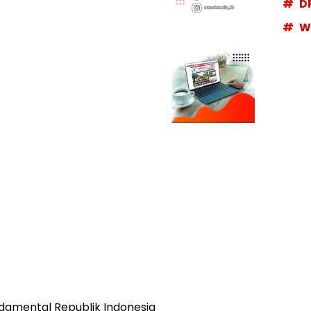
D
W
damental Republik Indonesia