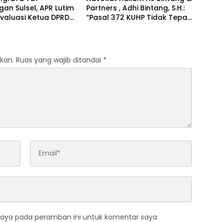
gan Sulsel, APR Lutim
Partners , Adhi Bintang, S.H.:
valuasi Ketua DPRD
“Pasal 372 KUHP Tidak Tepat
imur
Diterapkan terhadap Objek
Tanah”
kan.
Ruas yang wajib ditandai
*
saya pada peramban ini untuk komentar saya