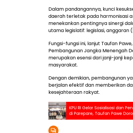
Dalam pandangannya, kunci kesukse
daerah terletak pada harmonisasi ant
menekankan pentingnya sinergi dal
utama legislatif: legislasi, anggara
Fungsi-fungsi ini, lanjut Taufan Paw
Pembangunan Jangka Menengah Da
merupakan esensi dari janji-janji k
masyarakat.
Dengan demikian, pembangunan ya
berjalan efektif dan memberikan d
kesejahteraan rakyat.
KPU RI Gelar Sosialisasi dan Pe
di Parepare, Taufan Pawe Doro
Penyelenggara Pemilu