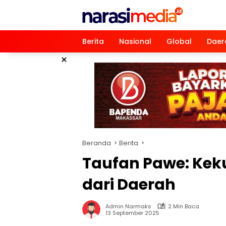
Langsung
ke
konten
Berita
Nasional
Global
Daer
×
Beranda
Berita
Taufan Pawe: Kek
dari Daerah
Admin Narmaks
2 Min Baca
13 September 2025