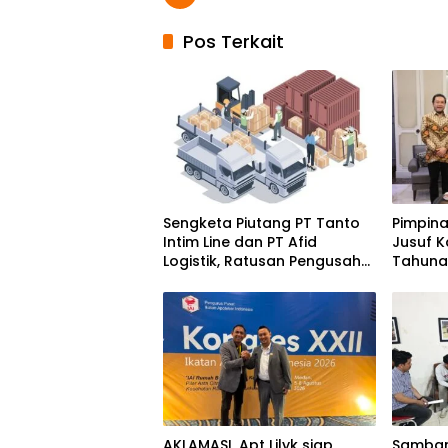
Pos Terkait
Sengketa Piutang PT Tanto
Pimpin
Intim Line dan PT Afid
Jusuf K
Logistik, Ratusan Pengusaha
Tahunan
Kawasan Indonesia Timur
Momen
Ikut Dirugikan
Solida
Bangs
AKLAMASI, ​Apt Lilyk siap
Samban