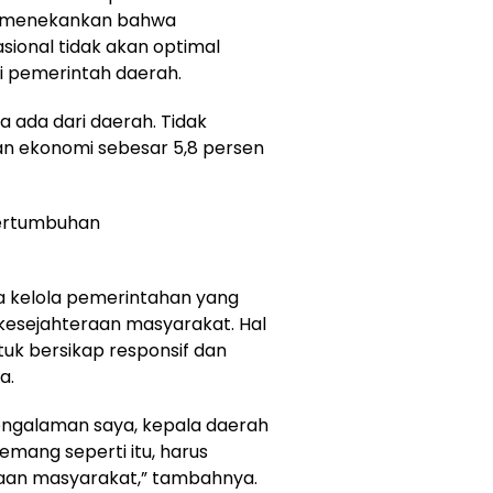
Ia menekankan bahwa
onal tidak akan optimal
ri pemerintah daerah.
a ada dari daerah. Tidak
n ekonomi sebesar 5,8 persen
pertumbuhan
ta kelola pemerintahan yang
k kesejahteraan masyarakat. Hal
tuk bersikap responsif dan
a.
Pengalaman saya, kepala daerah
memang seperti itu, harus
eraan masyarakat,” tambahnya.