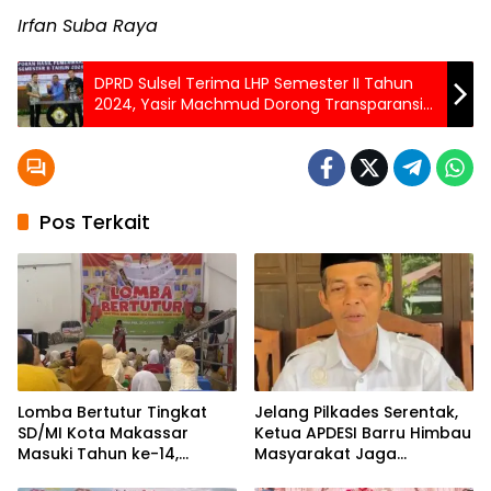
Irfan Suba Raya
DPRD Sulsel Terima LHP Semester II Tahun
2024, Yasir Machmud Dorong Transparansi
dan Akuntabilitas Keuangan Daerah
Pos Terkait
Lomba Bertutur Tingkat
Jelang Pilkades Serentak,
SD/MI Kota Makassar
Ketua APDESI Barru Himbau
Masuki Tahun ke-14,
Masyarakat Jaga
Target Tembus Tingkat
Persatuan dan Kedamaian