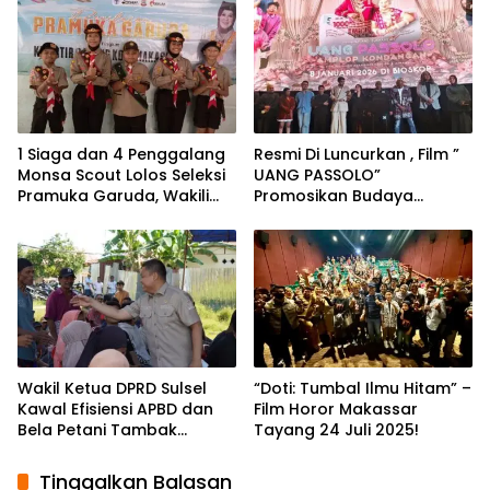
Nasional
1 Siaga dan 4 Penggalang
Resmi Di Luncurkan , Film ”
Monsa Scout Lolos Seleksi
UANG PASSOLO”
Pramuka Garuda, Wakili
Promosikan Budaya
Kecamatan Makassar
Daerah dan Support
Ekonomi Kreatif
Wakil Ketua DPRD Sulsel
“Doti: Tumbal Ilmu Hitam” –
Kawal Efisiensi APBD dan
Film Horor Makassar
Bela Petani Tambak
Tayang 24 Juli 2025!
Rakyat
Tinggalkan Balasan