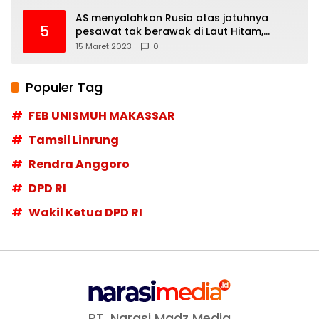
AS menyalahkan Rusia atas jatuhnya
5
pesawat tak berawak di Laut Hitam,
Moskow menyangkal
15 Maret 2023
0
Populer Tag
FEB UNISMUH MAKASSAR
Tamsil Linrung
Rendra Anggoro
DPD RI
Wakil Ketua DPD RI
PT. Narasi Madz Media