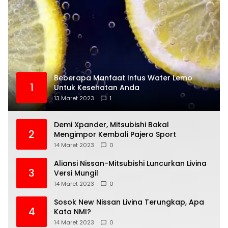
Beberapa Manfaat Infus Water Lemo
1
Untuk Kesehatan Anda
13 Maret 2023
1
Demi Xpander, Mitsubishi Bakal
2
Mengimpor Kembali Pajero Sport
14 Maret 2023
0
Aliansi Nissan-Mitsubishi Luncurkan Livina
3
Versi Mungil
14 Maret 2023
0
Sosok New Nissan Livina Terungkap, Apa
4
Kata NMI?
14 Maret 2023
0