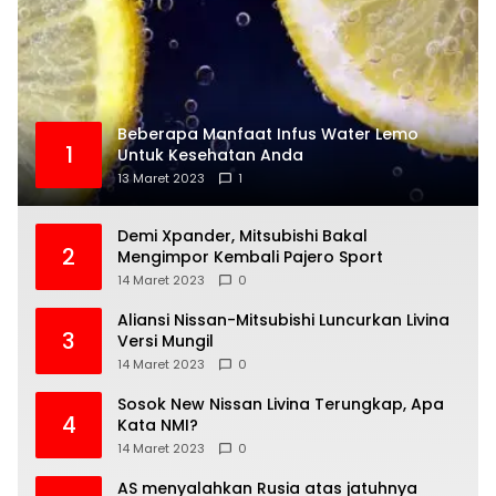
Beberapa Manfaat Infus Water Lemo
1
Untuk Kesehatan Anda
13 Maret 2023
1
Demi Xpander, Mitsubishi Bakal
2
Mengimpor Kembali Pajero Sport
14 Maret 2023
0
Aliansi Nissan-Mitsubishi Luncurkan Livina
3
Versi Mungil
14 Maret 2023
0
Sosok New Nissan Livina Terungkap, Apa
4
Kata NMI?
14 Maret 2023
0
AS menyalahkan Rusia atas jatuhnya