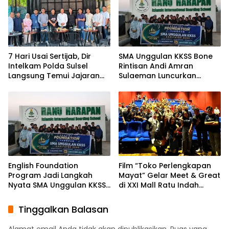
7 Hari Usai Sertijab, Dir
SMA Unggulan KKSS Bone
Intelkam Polda Sulsel
Rintisan Andi Amran
Langsung Temui Jajaran
Sulaeman Luncurkan
Pengurus PBHI
English Foundation
Program
English Foundation
Film “Toko Perlengkapan
Program Jadi Langkah
Mayat” Gelar Meet & Great
Nyata SMA Unggulan KKSS
di XXI Mall Ratu Indah
Bone Cetak Generasi
Makassar
Berdaya Saing Global
Tinggalkan Balasan
Alamat email Anda tidak akan dipublikasikan.
Ruas yang