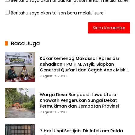
Beritahu saya akan tindak lanjut komentar melalui surel.
Beritahu saya akan tulisan baru melalui surel.
Baca Juga
Kakankemenag Makassar Apresiasi
Kehadiran TPQ H.M. Asyik, Siapkan
Generasi Qur’ani dan Cegah Anak Miskin
Spiritualitas
7 Agustus 2026
Warga Desa Bungadidi Luwu Utara
Khawatir Pengerukan Sungai Dekat
Permukiman dan Jembatan Provinsi
7 Agustus 2026
7 Hari Usai Sertijab, Dir Intelkam Polda