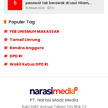
5
pesawat tak berawak di Laut Hitam,
Moskow menyangkal
15 Maret 2023
0
Populer Tag
FEB UNISMUH MAKASSAR
Tamsil Linrung
Rendra Anggoro
DPD RI
Wakil Ketua DPD RI
PT. Narasi Madz Media
Ruko Eight Avenue Tallasa City Blok C2