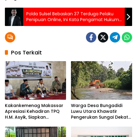
Polda Sulsel Bebaskan 37 Terduga Pelaku
Penipuan Online, Ini Kata Pengamat Hukum
Pidana Unhas
Pos Terkait
Kakankemenag Makassar
Warga Desa Bungadidi
Apresiasi Kehadiran TPQ
Luwu Utara Khawatir
H.M. Asyik, Siapkan
Pengerukan Sungai Dekat
Generasi Qur’ani dan
Permukiman dan
Cegah Anak Miskin
Jembatan Provinsi
Spiritualitas