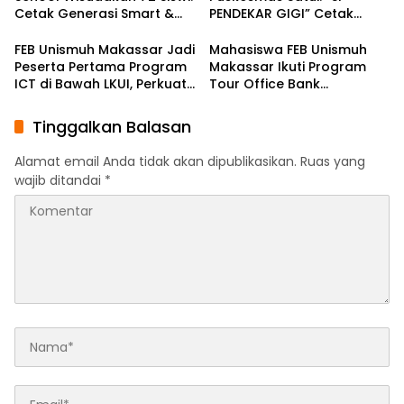
Cetak Generasi Smart &
PENDEKAR GIGI” Cetak
Shalihah
Dokter Gigi Cilik Digital di
SDN 7 Sungai Danau.
FEB Unismuh Makassar Jadi
Mahasiswa FEB Unismuh
Peserta Pertama Program
Makassar Ikuti Program
ICT di Bawah LKUI, Perkuat
Tour Office Bank
Internasionalisasi Kampus
Muamalat Indonesia Batch
1: Perkuat Literasi
Tinggalkan Balasan
Perbankan Syariah
Alamat email Anda tidak akan dipublikasikan.
Ruas yang
wajib ditandai
*