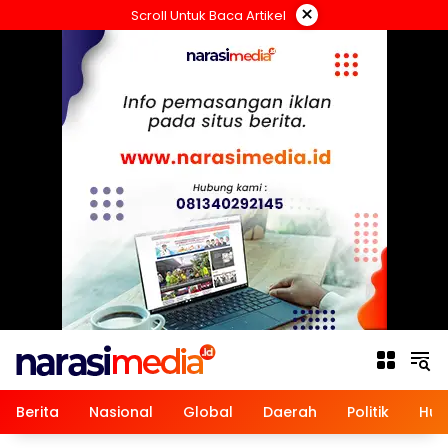
Langsung
×
Scroll Untuk Baca Artikel
ke
konten
Berita
Nasional
Global
Daerah
Politik
Hu