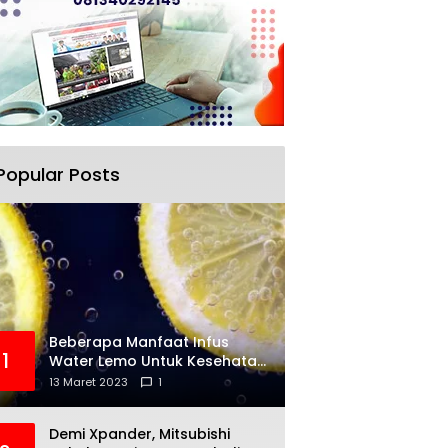
Popular Posts
Beberapa Manfaat Infus
1
Water Lemo Untuk Kesehatan
Anda
13 Maret 2023
1
Demi Xpander, Mitsubishi