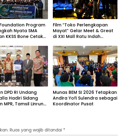
 Foundation Program
Film “Toko Perlengkapan
angkah Nyata SMA
Mayat” Gelar Meet & Great
an KKSS Bone Cetak
di XXI Mall Ratu Indah
si Berdaya Saing
Makassar
an DPD RI Undang
Munas BEM SI 2026 Tetapkan
alla Hadiri Sidang
Andira Yofi Sulendra sebagai
 MPR, Tamsil Linrung:
Koordinator Pusat
tum Membangun
ritas Kepemimpinan
a
kan.
Ruas yang wajib ditandai
*