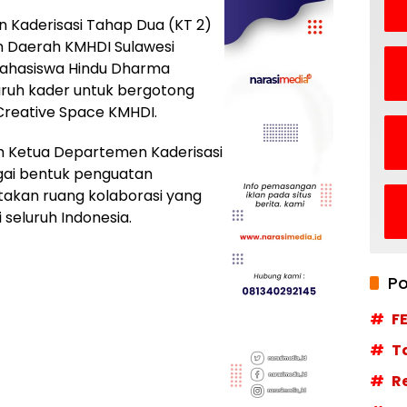
 Kaderisasi Tahap Dua (KT 2)
n Daerah KMHDI Sulawesi
Mahasiswa Hindu Dharma
uruh kader untuk bergotong
eative Space KMHDI.
eh Ketua Departemen Kaderisasi
agai bentuk penguatan
akan ruang kolaborasi yang
 seluruh Indonesia.
Po
F
T
R