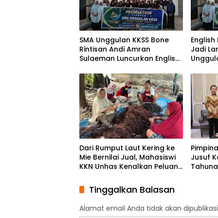
SMA Unggulan KKSS Bone
English
Rintisan Andi Amran
Jadi L
Sulaeman Luncurkan English
Unggul
Foundation Program
Genera
Global
Dari Rumput Laut Kering ke
Pimpin
Mie Bernilai Jual, Mahasiswi
Jusuf K
KKN Unhas Kenalkan Peluang
Tahunan
Diversifikasi kepada Petani
Momen
Desa Baruga
Solida
Tinggalkan Balasan
Bangs
Alamat email Anda tidak akan dipublikasi