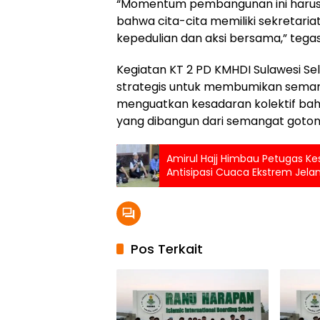
“Momentum pembangunan ini harus j
bahwa cita-cita memiliki sekretariat
kepedulian dan aksi bersama,” tega
Kegiatan KT 2 PD KMHDI Sulawesi Se
strategis untuk membumikan semang
menguatkan kesadaran kolektif ba
yang dibangun dari semangat goto
Amirul Hajj Himbau Petugas Ke
Antisipasi Cuaca Ekstrem Jel
Pos Terkait