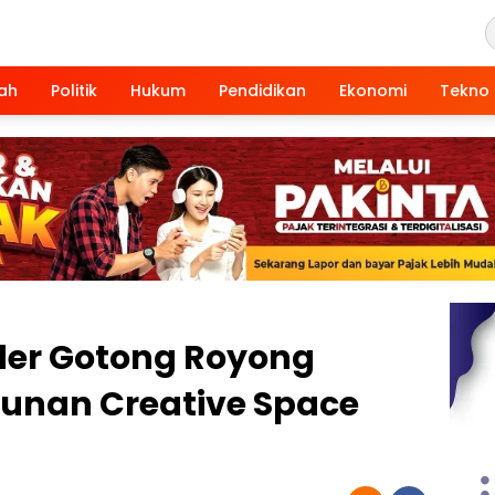
ah
Politik
Hukum
Pendidikan
Ekonomi
Tekno
der Gotong Royong
nan Creative Space