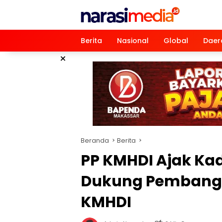
Langsung
ke
konten
Berita
Nasional
Global
Daer
×
Beranda
Berita
PP KMHDI Ajak Ka
Dukung Pembangu
KMHDI