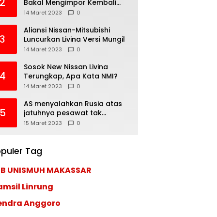
2
Bakal Mengimpor Kembali
Pajero Sport
14 Maret 2023
0
Aliansi Nissan-Mitsubishi
3
Luncurkan Livina Versi Mungil
14 Maret 2023
0
Sosok New Nissan Livina
4
Terungkap, Apa Kata NMI?
14 Maret 2023
0
AS menyalahkan Rusia atas
5
jatuhnya pesawat tak
berawak di Laut Hitam,
15 Maret 2023
0
Moskow menyangkal
puler Tag
EB UNISMUH MAKASSAR
amsil Linrung
endra Anggoro