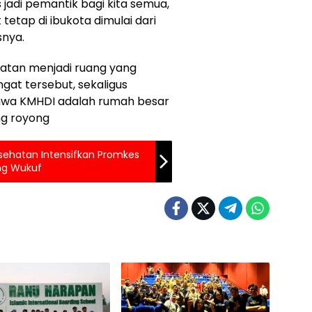
adi pemantik bagi kita semua,
 tetap di ibukota dimulai dari
snya.
latan menjadi ruang yang
at tersebut, sekaligus
hwa KMHDI adalah rumah besar
ng royong
sehatan Intensifkan Promkes
ang Wukuf