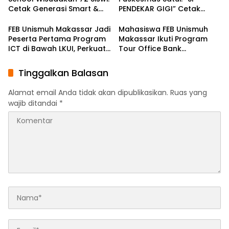
Cetak Generasi Smart &
PENDEKAR GIGI” Cetak
Shalihah
Dokter Gigi Cilik Digital di
SDN 7 Sungai Danau.
FEB Unismuh Makassar Jadi
Mahasiswa FEB Unismuh
Peserta Pertama Program
Makassar Ikuti Program
ICT di Bawah LKUI, Perkuat
Tour Office Bank
Internasionalisasi Kampus
Muamalat Indonesia Batch
1: Perkuat Literasi
Tinggalkan Balasan
Perbankan Syariah
Alamat email Anda tidak akan dipublikasikan.
Ruas yang
wajib ditandai
*