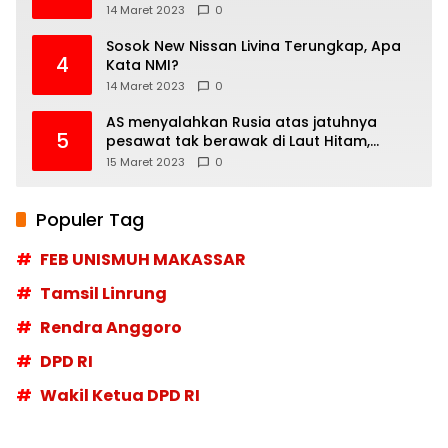
14 Maret 2023
0
Sosok New Nissan Livina Terungkap, Apa
4
Kata NMI?
14 Maret 2023
0
AS menyalahkan Rusia atas jatuhnya
5
pesawat tak berawak di Laut Hitam,
Moskow menyangkal
15 Maret 2023
0
Populer Tag
FEB UNISMUH MAKASSAR
Tamsil Linrung
Rendra Anggoro
DPD RI
Wakil Ketua DPD RI