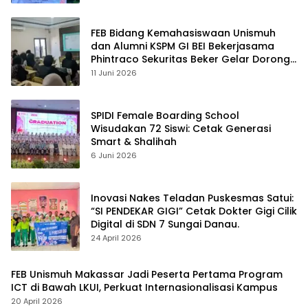
FEB Bidang Kemahasiswaan Unismuh
dan Alumni KSPM GI BEI Bekerjasama
Phintraco Sekuritas Beker Gelar Dorong
Literasi Investasi dan Penguatan Prestasi
11 Juni 2026
Mahasiswa
SPIDI Female Boarding School
Wisudakan 72 Siswi: Cetak Generasi
Smart & Shalihah
6 Juni 2026
Inovasi Nakes Teladan Puskesmas Satui:
“SI PENDEKAR GIGI” Cetak Dokter Gigi Cilik
Digital di SDN 7 Sungai Danau.
24 April 2026
FEB Unismuh Makassar Jadi Peserta Pertama Program
ICT di Bawah LKUI, Perkuat Internasionalisasi Kampus
20 April 2026