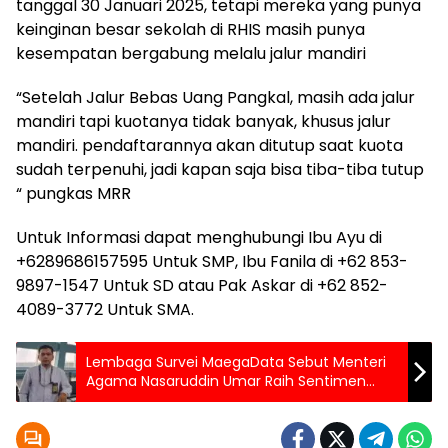
tanggal 30 Januari 2025, tetapi mereka yang punya
keinginan besar sekolah di RHIS masih punya
kesempatan bergabung melalu jalur mandiri
“Setelah Jalur Bebas Uang Pangkal, masih ada jalur
mandiri tapi kuotanya tidak banyak, khusus jalur
mandiri. pendaftarannya akan ditutup saat kuota
sudah terpenuhi, jadi kapan saja bisa tiba-tiba tutup
“ pungkas MRR
Untuk Informasi dapat menghubungi Ibu Ayu di
+6289686157595 Untuk SMP, Ibu Fanila di +62 853-
9897-1547 Untuk SD atau Pak Askar di +62 852-
4089-3772 Untuk SMA.
Lembaga Survei MaegaData Sebut Menteri
Agama Nasaruddin Umar Raih Sentimen
Positif Tertinggi di Media Sosial