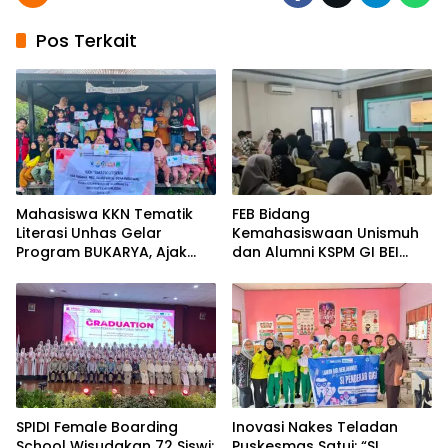
Pos Terkait
Mahasiswa KKN Tematik
FEB Bidang
Literasi Unhas Gelar
Kemahasiswaan Unismuh
Program BUKARYA, Ajak
dan Alumni KSPM GI BEI
Anak Desa Massewae
Bekerjasama Phintraco
Ubah Bacaan Jadi Karya
Sekuritas Beker Gelar
Dorong Literasi Investasi
dan Penguatan Prestasi
Mahasiswa
SPIDI Female Boarding
Inovasi Nakes Teladan
School Wisudakan 72 Siswi:
Puskesmas Satui: “SI