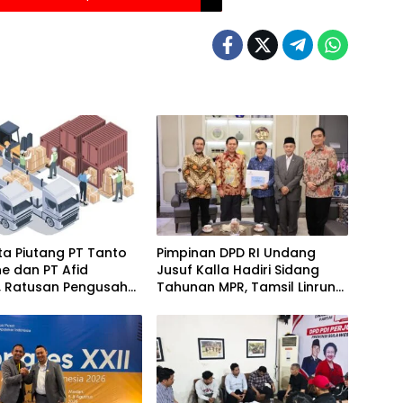
a Piutang PT Tanto
Pimpinan DPD RI Undang
ine dan PT Afid
Jusuf Kalla Hadiri Sidang
k, Ratusan Pengusaha
Tahunan MPR, Tamsil Linrung:
n Indonesia Timur
Momentum Membangun
rugikan
Solidaritas Kepemimpinan
Bangsa