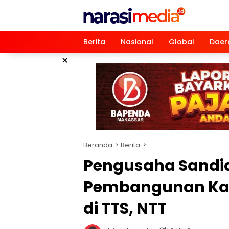
Langsung
ke
konten
Berita
Nasional
Global
Daer
×
Beranda
Berita
Pengusaha Sandi
Pembangunan Kap
di TTS, NTT