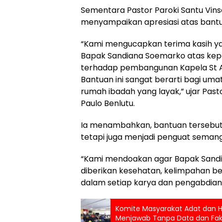
Sementara Pastor Paroki Santu Vinse
menyampaikan apresiasi atas bantu
“Kami mengucapkan terima kasih y
Bapak Sandiana Soemarko atas kep
terhadap pembangunan Kapela St A
Bantuan ini sangat berarti bagi u
rumah ibadah yang layak,” ujar Pasto
Paulo Benlutu.
Ia menambahkan, bantuan tersebut 
tetapi juga menjadi penguat seman
“Kami mendoakan agar Bapak Sand
diberikan kesehatan, kelimpahan be
dalam setiap karya dan pengabdian
Komite Masyarakat Adat dan H
Menjawab Tanpa Data dan Fakt