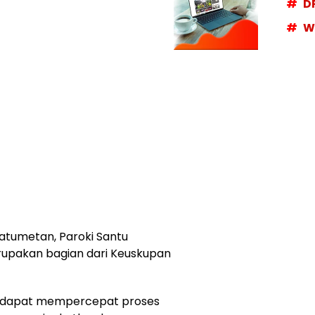
D
W
Fatumetan, Paroki Santu
erupakan bagian dari Keuskupan
n dapat mempercepat proses