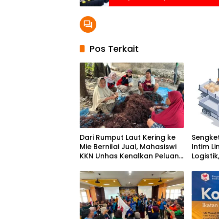
Pos Terkait
Dari Rumput Laut Kering ke
Sengket
Mie Bernilai Jual, Mahasiswi
Intim L
KKN Unhas Kenalkan Peluang
Logisti
Diversifikasi kepada Petani
Kawasa
Desa Baruga
Ikut Di