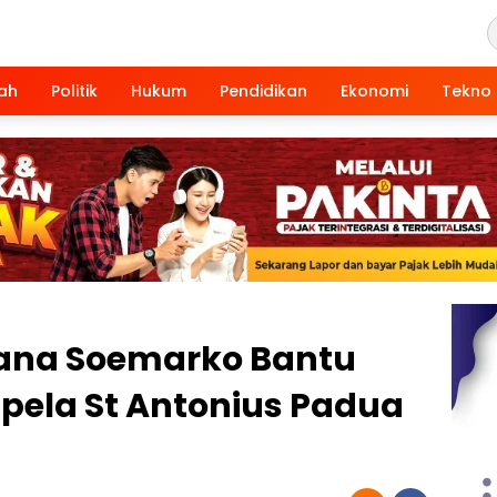
ah
Politik
Hukum
Pendidikan
Ekonomi
Tekno
ana Soemarko Bantu
ela St Antonius Padua