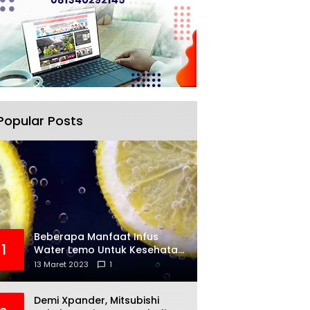
Popular Posts
Beberapa Manfaat Infus
1
Water Lemo Untuk Kesehatan
Anda
13 Maret 2023
1
Demi Xpander, Mitsubishi