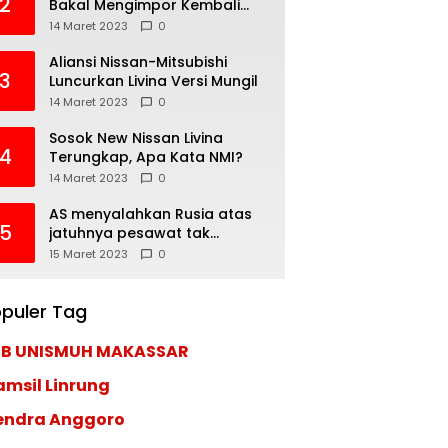
2
Bakal Mengimpor Kembali
Pajero Sport
14 Maret 2023
0
Aliansi Nissan-Mitsubishi
3
Luncurkan Livina Versi Mungil
14 Maret 2023
0
Sosok New Nissan Livina
4
Terungkap, Apa Kata NMI?
14 Maret 2023
0
AS menyalahkan Rusia atas
5
jatuhnya pesawat tak
berawak di Laut Hitam,
15 Maret 2023
0
Moskow menyangkal
puler Tag
EB UNISMUH MAKASSAR
amsil Linrung
endra Anggoro