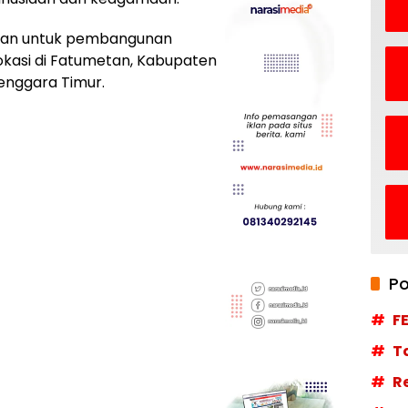
ntuan untuk pembangunan
okasi di Fatumetan, Kabupaten
enggara Timur.
Po
F
T
R