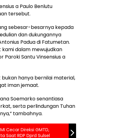
nsius a Paulo Benlutu
an tersebut.
ang sebesar-besarnya kepada
edulian dan dukungannya
ntonius Padua di Fatumetan.
mat kami dalam mewujudkan
r Paroki Santu Vinsensius a
bukan hanya bernilai material,
gat iman jemaat.
iana Soemarko senantiasa
rkat, serta perlindungan Tuhan
nya,” tambahnya.
MI Cecar Direksi GMTD,
a Saat RDP Dprd Sulsel