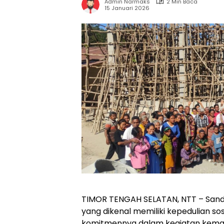
Admin Narmaks
2 Min Baca
15 Januari 2026
TIMOR TENGAH SELATAN, NTT – San
yang dikenal memiliki kepedulian sos
komitmennya dalam kegiatan kema