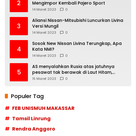
2
Mengimpor Kembali Pajero Sport
14 Maret 2023
0
Aliansi Nissan-Mitsubishi Luncurkan Livina
3
Versi Mungil
14 Maret 2023
0
Sosok New Nissan Livina Terungkap, Apa
4
Kata NMI?
14 Maret 2023
0
AS menyalahkan Rusia atas jatuhnya
5
pesawat tak berawak di Laut Hitam,
Moskow menyangkal
15 Maret 2023
0
Populer Tag
FEB UNISMUH MAKASSAR
Tamsil Linrung
Rendra Anggoro