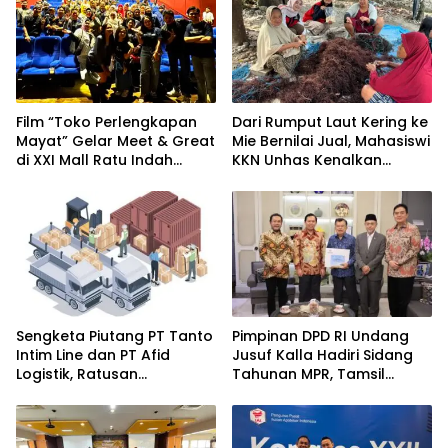
Film “Toko Perlengkapan
Dari Rumput Laut Kering ke
Mayat” Gelar Meet & Great
Mie Bernilai Jual, Mahasiswi
di XXI Mall Ratu Indah
KKN Unhas Kenalkan
Makassar
Peluang Diversifikasi
kepada Petani Desa
Baruga
Sengketa Piutang PT Tanto
Pimpinan DPD RI Undang
Intim Line dan PT Afid
Jusuf Kalla Hadiri Sidang
Logistik, Ratusan
Tahunan MPR, Tamsil
Pengusaha Kawasan
Linrung: Momentum
Indonesia Timur Ikut
Membangun Solidaritas
Dirugikan
Kepemimpinan Bangsa