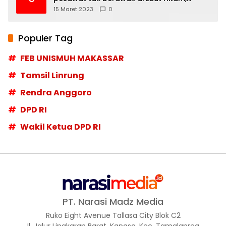
Moskow menyangkal
15 Maret 2023
0
Populer Tag
FEB UNISMUH MAKASSAR
Tamsil Linrung
Rendra Anggoro
DPD RI
Wakil Ketua DPD RI
PT. Narasi Madz Media
Ruko Eight Avenue Tallasa City Blok C2