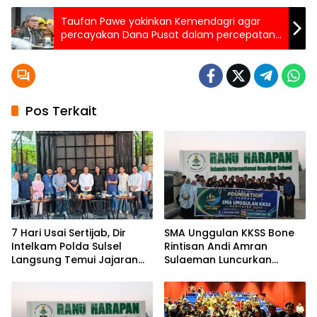
Taufan Pawe yakinkan Kemendagri agar
percayakan Dana Pusat dalam percepatan
pembangunan DOB Papua
Pos Terkait
7 Hari Usai Sertijab, Dir
SMA Unggulan KKSS Bone
Intelkam Polda Sulsel
Rintisan Andi Amran
Langsung Temui Jajaran
Sulaeman Luncurkan
Pengurus PBHI
English Foundation
Program