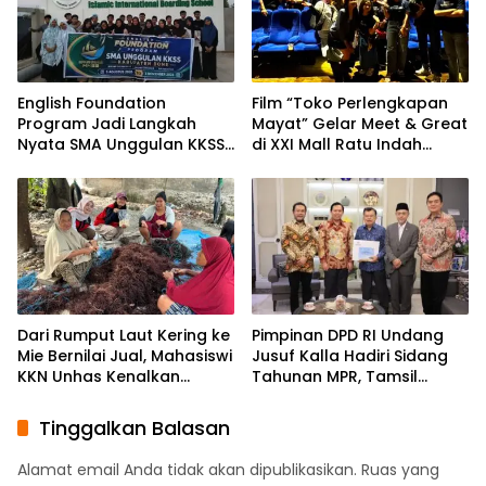
English Foundation
Film “Toko Perlengkapan
Program Jadi Langkah
Mayat” Gelar Meet & Great
Nyata SMA Unggulan KKSS
di XXI Mall Ratu Indah
Bone Cetak Generasi
Makassar
Berdaya Saing Global
Dari Rumput Laut Kering ke
Pimpinan DPD RI Undang
Mie Bernilai Jual, Mahasiswi
Jusuf Kalla Hadiri Sidang
KKN Unhas Kenalkan
Tahunan MPR, Tamsil
Peluang Diversifikasi
Linrung: Momentum
kepada Petani Desa
Membangun Solidaritas
Tinggalkan Balasan
Baruga
Kepemimpinan Bangsa
Alamat email Anda tidak akan dipublikasikan.
Ruas yang