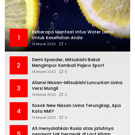
Beberapa Manfaat Infus Water Lemo
1
Untuk Kesehatan Anda
13 Maret 2023
1
Demi Xpander, Mitsubishi Bakal
2
Mengimpor Kembali Pajero Sport
14 Maret 2023
0
Aliansi Nissan-Mitsubishi Luncurkan Livina
3
Versi Mungil
14 Maret 2023
0
Sosok New Nissan Livina Terungkap, Apa
4
Kata NMI?
14 Maret 2023
0
AS menyalahkan Rusia atas jatuhnya
5
pesawat tak berawak di Laut Hitam,