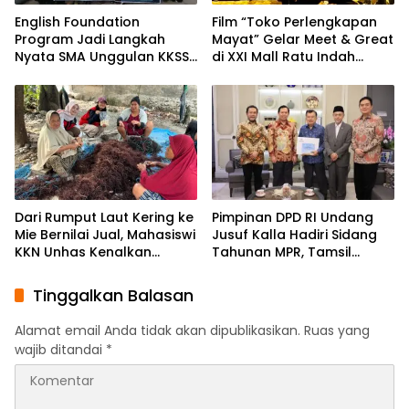
English Foundation
Film “Toko Perlengkapan
Program Jadi Langkah
Mayat” Gelar Meet & Great
Nyata SMA Unggulan KKSS
di XXI Mall Ratu Indah
Bone Cetak Generasi
Makassar
Berdaya Saing Global
Dari Rumput Laut Kering ke
Pimpinan DPD RI Undang
Mie Bernilai Jual, Mahasiswi
Jusuf Kalla Hadiri Sidang
KKN Unhas Kenalkan
Tahunan MPR, Tamsil
Peluang Diversifikasi
Linrung: Momentum
kepada Petani Desa
Membangun Solidaritas
Tinggalkan Balasan
Baruga
Kepemimpinan Bangsa
Alamat email Anda tidak akan dipublikasikan.
Ruas yang
wajib ditandai
*