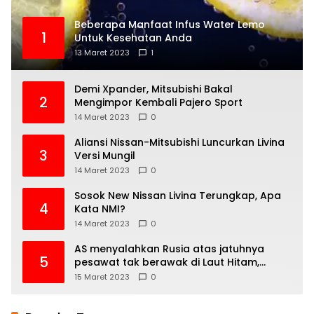
Beberapa Manfaat Infus Water Lemo
1
Untuk Kesehatan Anda
13 Maret 2023
1
Demi Xpander, Mitsubishi Bakal
2
Mengimpor Kembali Pajero Sport
14 Maret 2023
0
Aliansi Nissan-Mitsubishi Luncurkan Livina
3
Versi Mungil
14 Maret 2023
0
Sosok New Nissan Livina Terungkap, Apa
4
Kata NMI?
14 Maret 2023
0
AS menyalahkan Rusia atas jatuhnya
5
pesawat tak berawak di Laut Hitam,
Moskow menyangkal
15 Maret 2023
0