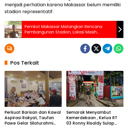
menjadi perhatian karena Makassar belum memiliki
stadion representatif.
Pemkot Makassar Matangkan Rencana
Pembangunan Stadion, Lokasi Masih
Dipertimbangkan
Pos Terkait
Perkuat Barisan dan Kawal
Semarak Menyambut
Aspirasi Rakyat, Taufan
Kemerdekaan , Ketua RT
Pawe Gelar Silaturahmi
03 Ronny Risaldy Sulap