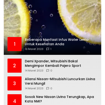
Beberapa Manfaat Infus Water Lemo
1
Untuk Kesehatan Anda
13 Maret 2023
1
Demi Xpander, Mitsubishi Bakal
2
Mengimpor Kembali Pajero Sport
14 Maret 2023
0
Aliansi Nissan-Mitsubishi Luncurkan Livina
3
Versi Mungil
14 Maret 2023
0
Sosok New Nissan Livina Terungkap, Apa
4
Kata NMI?