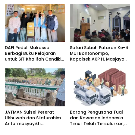
dengan Pengurus Golkar
Lorong Melalui Karya Seni
Parepare
DAFI Peduli Makassar
Safari Subuh Putaran Ke-6
Berbagi Buku Pelajaran
MUI Bontonompo,
untuk SIT Khalifah Cendikia
Kapolsek AKP H. Masjaya
Mandiri Moncong Loe
Tekankan Peran Aktif
Maros
Masyarakat Jaga
Kamtibmas
JATMAN Sulsel Pererat
Barang Pengusaha Tual
Ukhuwah dan Silaturahim
dan Kawasan Indonesia
Antarmasyayikh,
Timur Telah Tersalurkan,
Muqaddam, Khalifah, serta
Ali Mardana Apresiasi
Ikhwan-Akhwat Thariqah
Langkah Penyelesaian PT