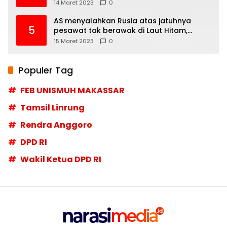
14 Maret 2023
0
AS menyalahkan Rusia atas jatuhnya
5
pesawat tak berawak di Laut Hitam,
Moskow menyangkal
15 Maret 2023
0
Populer Tag
FEB UNISMUH MAKASSAR
Tamsil Linrung
Rendra Anggoro
DPD RI
Wakil Ketua DPD RI