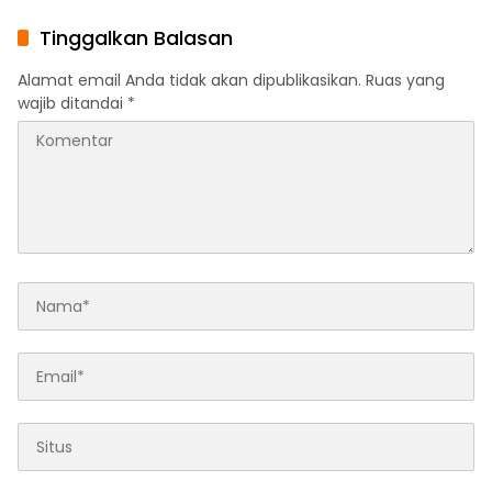
Tekankan Peran Aktif
Muqaddam, Khalifah, serta
Masyarakat Jaga
Ikhwan-Akhwat Thariqah
Tinggalkan Balasan
Kamtibmas
Alamat email Anda tidak akan dipublikasikan.
Ruas yang
wajib ditandai
*