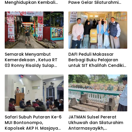
Menghidupkan Kembali
Pawe Gelar Silaturahmi
Jejak Sejarah
dengan Pengurus Golkar
Tanah Makassar Melalui
Parepare
Sastra
Semarak Menyambut
DAFI Peduli Makassar
Kemerdekaan , Ketua RT
Berbagi Buku Pelajaran
03 Ronny Risaldy Sulap
untuk SIT Khalifah Cendikia
Lorong Melalui Karya Seni
Mandiri Moncong Loe
Maros
Safari Subuh Putaran Ke-6
JATMAN Sulsel Pererat
MUI Bontonompo,
Ukhuwah dan Silaturahim
Kapolsek AKP H. Masjaya
Antarmasyayikh,