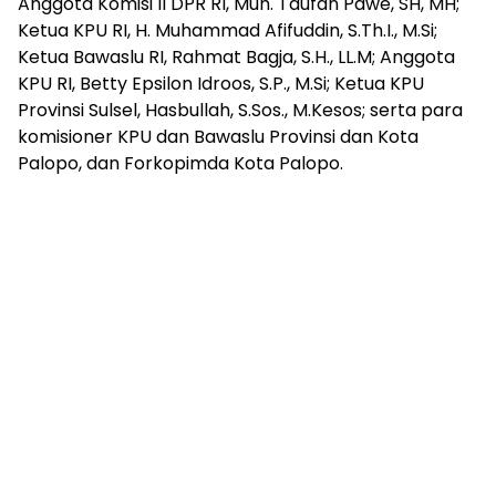
Anggota Komisi II DPR RI, Muh. Taufan Pawe, SH, MH;
Ketua KPU RI, H. Muhammad Afifuddin, S.Th.I., M.Si;
Ketua Bawaslu RI, Rahmat Bagja, S.H., LL.M; Anggota
KPU RI, Betty Epsilon Idroos, S.P., M.Si; Ketua KPU
Provinsi Sulsel, Hasbullah, S.Sos., M.Kesos; serta para
komisioner KPU dan Bawaslu Provinsi dan Kota
Palopo, dan Forkopimda Kota Palopo.