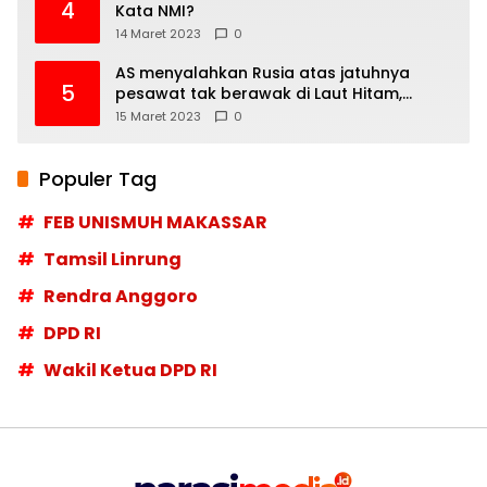
4
Kata NMI?
14 Maret 2023
0
AS menyalahkan Rusia atas jatuhnya
5
pesawat tak berawak di Laut Hitam,
Moskow menyangkal
15 Maret 2023
0
Populer Tag
FEB UNISMUH MAKASSAR
Tamsil Linrung
Rendra Anggoro
DPD RI
Wakil Ketua DPD RI