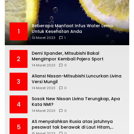
Beberapa Manfaat Infus Water Lemo
1
Untuk Kesehatan Anda
13 Maret 2023
1
Demi Xpander, Mitsubishi Bakal
2
Mengimpor Kembali Pajero Sport
14 Maret 2023
0
Aliansi Nissan-Mitsubishi Luncurkan Livina
3
Versi Mungil
14 Maret 2023
0
Sosok New Nissan Livina Terungkap, Apa
4
Kata NMI?
14 Maret 2023
0
AS menyalahkan Rusia atas jatuhnya
5
pesawat tak berawak di Laut Hitam,
Moskow menyangkal
15 Maret 2023
0