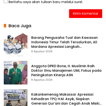
Beritahu saya akan tulisan baru melalui surel.
Baca Juga
Barang Pengusaha Tual dan Kawasan
Indonesia Timur Telah Tersalurkan, Ali
Mardana Apresiasi Langkah
Penyelesaian PT Afid Logistik dan PT
8 Agustus 2026
Tanto Intim Line
Anggota DPRD Bone, H. Muslimin Raih
Doktor Ilmu Manajemen UMI, Fokus pada
Peningkatan Kinerja ASN
8 Agustus 2026
Kakankemenag Makassar Apresiasi
Kehadiran TPQ H.M. Asyik, Siapkan
Generasi Qur’ani dan Cegah Anak Miskin