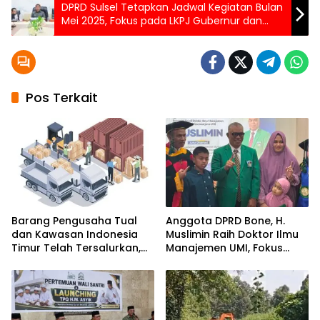
DPRD Sulsel Tetapkan Jadwal Kegiatan Bulan
Mei 2025, Fokus pada LKPJ Gubernur dan
Pembahasan Ranperda
Pos Terkait
Barang Pengusaha Tual
Anggota DPRD Bone, H.
dan Kawasan Indonesia
Muslimin Raih Doktor Ilmu
Timur Telah Tersalurkan,
Manajemen UMI, Fokus
Ali Mardana Apresiasi
pada Peningkatan Kinerja
Langkah Penyelesaian PT
ASN
Afid Logistik dan PT Tanto
Intim Line