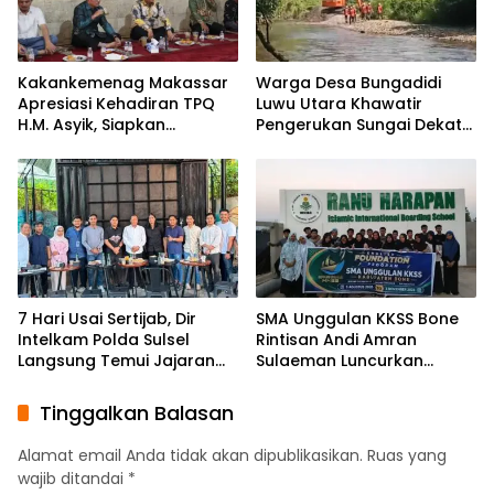
Kakankemenag Makassar
Warga Desa Bungadidi
Apresiasi Kehadiran TPQ
Luwu Utara Khawatir
H.M. Asyik, Siapkan
Pengerukan Sungai Dekat
Generasi Qur’ani dan
Permukiman dan
Cegah Anak Miskin
Jembatan Provinsi
Spiritualitas
7 Hari Usai Sertijab, Dir
SMA Unggulan KKSS Bone
Intelkam Polda Sulsel
Rintisan Andi Amran
Langsung Temui Jajaran
Sulaeman Luncurkan
Pengurus PBHI
English Foundation
Program
Tinggalkan Balasan
Alamat email Anda tidak akan dipublikasikan.
Ruas yang
wajib ditandai
*