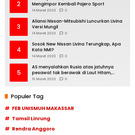
2
Mengimpor Kembali Pajero Sport
14 Maret 2023
0
Aliansi Nissan-Mitsubishi Luncurkan Livina
3
Versi Mungil
14 Maret 2023
0
Sosok New Nissan Livina Terungkap, Apa
4
Kata NMI?
14 Maret 2023
0
AS menyalahkan Rusia atas jatuhnya
5
pesawat tak berawak di Laut Hitam,
Moskow menyangkal
15 Maret 2023
0
Populer Tag
FEB UNISMUH MAKASSAR
Tamsil Linrung
Rendra Anggoro