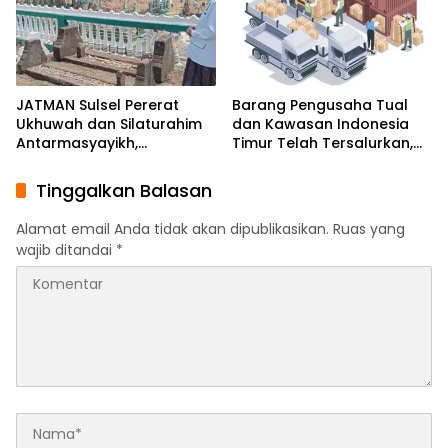
JATMAN Sulsel Pererat
Barang Pengusaha Tual
Ukhuwah dan Silaturahim
dan Kawasan Indonesia
Antarmasyayikh,
Timur Telah Tersalurkan,
Muqaddam, Khalifah, serta
Ali Mardana Apresiasi
Ikhwan-Akhwat Thariqah
Langkah Penyelesaian PT
Tinggalkan Balasan
Afid Logistik dan PT Tanto
Intim Line
Alamat email Anda tidak akan dipublikasikan.
Ruas yang
wajib ditandai
*