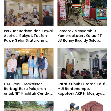
Perkuat Barisan dan Kawal
Semarak Menyambut
Aspirasi Rakyat, Taufan
Kemerdekaan , Ketua RT
Pawe Gelar Silaturahmi
03 Ronny Risaldy Sulap
dengan Pengurus Golkar
Lorong Melalui Karya Seni
Parepare
DAFI Peduli Makassar
Safari Subuh Putaran Ke-6
Berbagi Buku Pelajaran
MUI Bontonompo,
untuk SIT Khalifah Cendikia
Kapolsek AKP H. Masjaya
Mandiri Moncong Loe
Tekankan Peran Aktif
Maros
Masyarakat Jaga
Kamtibmas