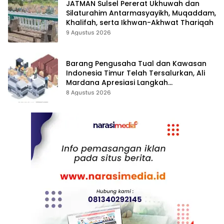
JATMAN Sulsel Pererat Ukhuwah dan
Silaturahim Antarmasyayikh, Muqaddam,
Khalifah, serta Ikhwan-Akhwat Thariqah
9 Agustus 2026
Barang Pengusaha Tual dan Kawasan
Indonesia Timur Telah Tersalurkan, Ali
Mardana Apresiasi Langkah
Penyelesaian PT Afid Logistik dan PT
8 Agustus 2026
Tanto Intim Line