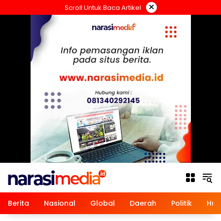
Langsung
×
Scroll Untuk Baca Artikel
ke
konten
Berita
Nasional
Global
Daerah
Politik
Hu