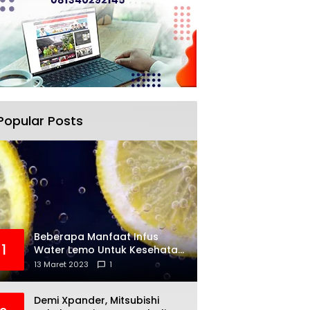
Popular Posts
Beberapa Manfaat Infus
1
Water Lemo Untuk Kesehatan
Anda
13 Maret 2023
1
Demi Xpander, Mitsubishi