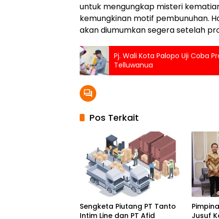
untuk mengungkap misteri kematian
kemungkinan motif pembunuhan. Hasi
akan diumumkan segera setelah prose
Pj. Wali Kota Palopo Uji Coba P
Telluwanua
Pos Terkait
Sengketa Piutang PT Tanto
Pimpin
Intim Line dan PT Afid
Jusuf K