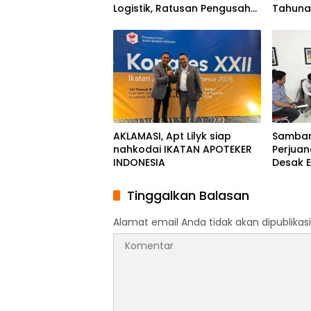
Logistik, Ratusan Pengusaha
Tahunan
Kawasan Indonesia Timur
Momen
Ikut Dirugikan
Solida
Bangs
AKLAMASI, ​Apt Lilyk siap
Samban
nahkodai IKATAN APOTEKER
Perjuan
INDONESIA
Desak E
Luwu T
Tinggalkan Balasan
Alamat email Anda tidak akan dipublikasi