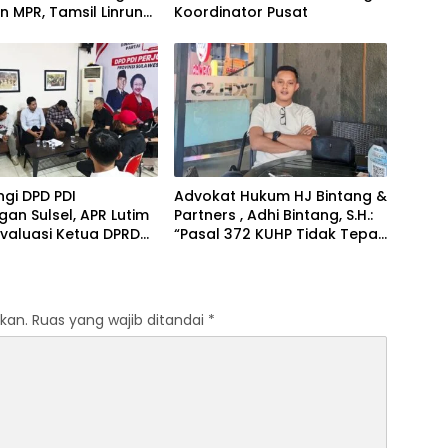
 MPR, Tamsil Linrung:
Koordinator Pusat
tum Membangun
ritas Kepemimpinan
a
gi DPD PDI
Advokat Hukum HJ Bintang &
gan Sulsel, APR Lutim
Partners , Adhi Bintang, S.H.:
valuasi Ketua DPRD
“Pasal 372 KUHP Tidak Tepat
imur
Diterapkan terhadap Objek
Tanah”
kan.
Ruas yang wajib ditandai
*