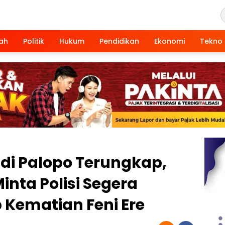
ah
Politik
Hukum
Pendidikan
Ekonomi
Tekno
 di Palopo Terungkap,
nta Polisi Segera
Kematian Feni Ere