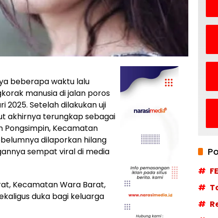
aya beberapa waktu lalu
orak manusia di jalan poros
i 2025. Setelah dilakukan uji
but akhirnya terungkap sebagai
an Pongsimpin, Kecamatan
ebelumnya dilaporkan hilang
Po
gannya sempat viral di media
F
rat, Kecamatan Wara Barat,
T
kaligus duka bagi keluarga
R