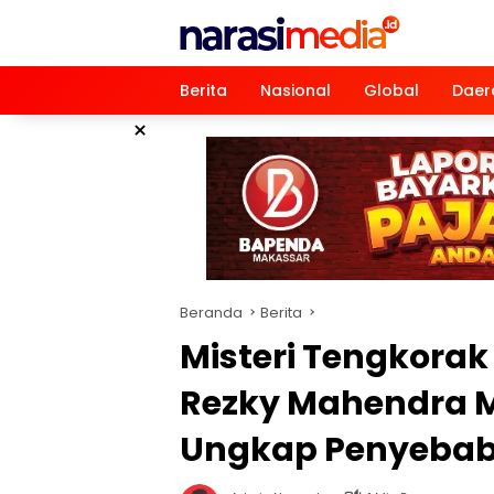
Langsung
ke
konten
Berita
Nasional
Global
Daer
×
Beranda
Berita
Misteri Tengkorak
Rezky Mahendra Mi
Ungkap Penyebab 