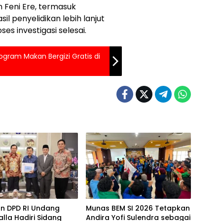
 Feni Ere, termasuk
l penyelidikan lebih lanjut
s investigasi selesai.
rogram Makan Bergizi Gratis di
an DPD RI Undang
Munas BEM SI 2026 Tetapkan
alla Hadiri Sidang
Andira Yofi Sulendra sebagai