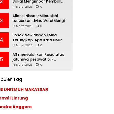
2
Bakal Mengimpor Kembali
Pajero Sport
14 Maret 2023
0
Aliansi Nissan-Mitsubishi
3
Luncurkan Livina Versi Mungil
14 Maret 2023
0
Sosok New Nissan Livina
4
Terungkap, Apa Kata NMI?
14 Maret 2023
0
AS menyalahkan Rusia atas
5
jatuhnya pesawat tak
berawak di Laut Hitam,
15 Maret 2023
0
Moskow menyangkal
puler Tag
EB UNISMUH MAKASSAR
amsil Linrung
endra Anggoro