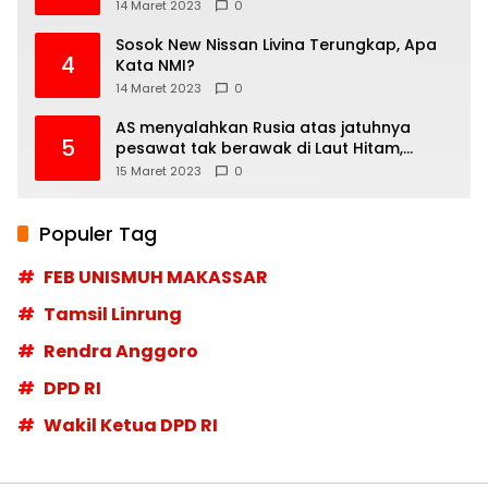
14 Maret 2023
0
Sosok New Nissan Livina Terungkap, Apa
4
Kata NMI?
14 Maret 2023
0
AS menyalahkan Rusia atas jatuhnya
5
pesawat tak berawak di Laut Hitam,
Moskow menyangkal
15 Maret 2023
0
Populer Tag
FEB UNISMUH MAKASSAR
Tamsil Linrung
Rendra Anggoro
DPD RI
Wakil Ketua DPD RI