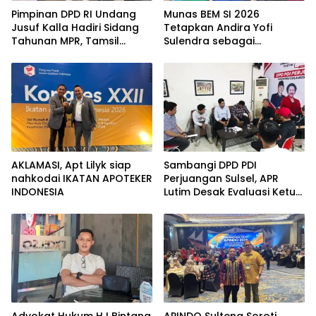
Pimpinan DPD RI Undang
Munas BEM SI 2026
Jusuf Kalla Hadiri Sidang
Tetapkan Andira Yofi
Tahunan MPR, Tamsil
Sulendra sebagai
Linrung: Momentum
Koordinator Pusat
Membangun Solidaritas
Kepemimpinan Bangsa
AKLAMASI, ​Apt Lilyk siap
Sambangi DPD PDI
nahkodai IKATAN APOTEKER
Perjuangan Sulsel, APR
INDONESIA
Lutim Desak Evaluasi Ketua
DPRD Luwu Timur
Advokat Hukum HJ Bintang
APINDO Sulteng Soroti