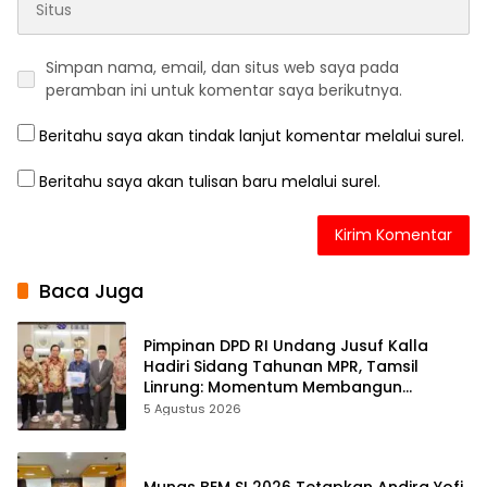
Simpan nama, email, dan situs web saya pada
peramban ini untuk komentar saya berikutnya.
Beritahu saya akan tindak lanjut komentar melalui surel.
Beritahu saya akan tulisan baru melalui surel.
Baca Juga
Pimpinan DPD RI Undang Jusuf Kalla
Hadiri Sidang Tahunan MPR, Tamsil
Linrung: Momentum Membangun
Solidaritas Kepemimpinan Bangsa
5 Agustus 2026
Munas BEM SI 2026 Tetapkan Andira Yofi