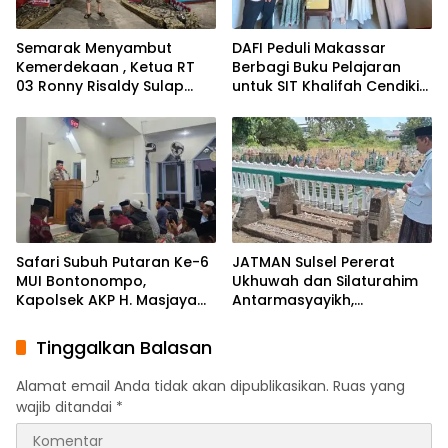
Semarak Menyambut
DAFI Peduli Makassar
Kemerdekaan , Ketua RT
Berbagi Buku Pelajaran
03 Ronny Risaldy Sulap
untuk SIT Khalifah Cendikia
Lorong Melalui Karya Seni
Mandiri Moncong Loe
Maros
Safari Subuh Putaran Ke-6
JATMAN Sulsel Pererat
MUI Bontonompo,
Ukhuwah dan Silaturahim
Kapolsek AKP H. Masjaya
Antarmasyayikh,
Tekankan Peran Aktif
Muqaddam, Khalifah, serta
Masyarakat Jaga
Ikhwan-Akhwat Thariqah
Tinggalkan Balasan
Kamtibmas
Alamat email Anda tidak akan dipublikasikan.
Ruas yang
wajib ditandai
*