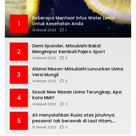
Beberapa Manfaat Infus Water Lemo
1
Untuk Kesehatan Anda
13 Maret 2023
1
Demi Xpander, Mitsubishi Bakal
2
Mengimpor Kembali Pajero Sport
14 Maret 2023
0
Aliansi Nissan-Mitsubishi Luncurkan Livina
3
Versi Mungil
14 Maret 2023
0
Sosok New Nissan Livina Terungkap, Apa
4
Kata NMI?
14 Maret 2023
0
AS menyalahkan Rusia atas jatuhnya
5
pesawat tak berawak di Laut Hitam,
Moskow menyangkal
15 Maret 2023
0