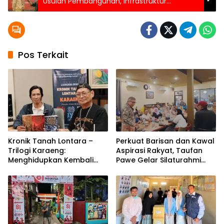
Usulan Pembangunan, Infrastruktur
Dominan
Pos Terkait
Kronik Tanah Lontara –
Perkuat Barisan dan Kawal
Trilogi Karaeng:
Aspirasi Rakyat, Taufan
Menghidupkan Kembali
Pawe Gelar Silaturahmi
Jejak Sejarah
dengan Pengurus Golkar
Tanah Makassar Melalui
Parepare
Sastra