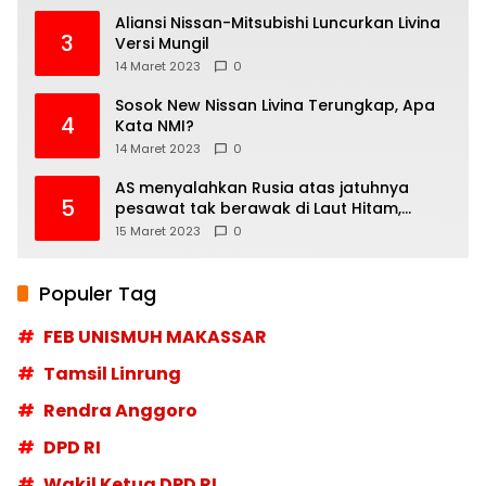
Aliansi Nissan-Mitsubishi Luncurkan Livina
3
Versi Mungil
14 Maret 2023
0
Sosok New Nissan Livina Terungkap, Apa
4
Kata NMI?
14 Maret 2023
0
AS menyalahkan Rusia atas jatuhnya
5
pesawat tak berawak di Laut Hitam,
Moskow menyangkal
15 Maret 2023
0
Populer Tag
FEB UNISMUH MAKASSAR
Tamsil Linrung
Rendra Anggoro
DPD RI
Wakil Ketua DPD RI