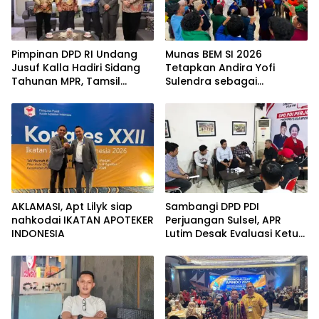
Pimpinan DPD RI Undang
Munas BEM SI 2026
Jusuf Kalla Hadiri Sidang
Tetapkan Andira Yofi
Tahunan MPR, Tamsil
Sulendra sebagai
Linrung: Momentum
Koordinator Pusat
Membangun Solidaritas
Kepemimpinan Bangsa
AKLAMASI, ​Apt Lilyk siap
Sambangi DPD PDI
nahkodai IKATAN APOTEKER
Perjuangan Sulsel, APR
INDONESIA
Lutim Desak Evaluasi Ketua
DPRD Luwu Timur