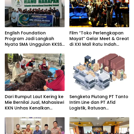
English Foundation
Film “Toko Perlengkapan
Program Jadi Langkah
Mayat” Gelar Meet & Great
Nyata SMA Unggulan KKSS
di XXI Mall Ratu Indah
Bone Cetak Generasi
Makassar
Berdaya Saing Global
Dari Rumput Laut Kering ke
Sengketa Piutang PT Tanto
Mie Bernilai Jual, Mahasiswi
Intim Line dan PT Afid
KKN Unhas Kenalkan
Logistik, Ratusan
Peluang Diversifikasi
Pengusaha Kawasan
kepada Petani Desa
Indonesia Timur Ikut
Baruga
Dirugikan