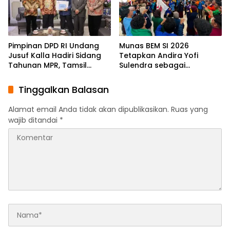
Pimpinan DPD RI Undang
Munas BEM SI 2026
Jusuf Kalla Hadiri Sidang
Tetapkan Andira Yofi
Tahunan MPR, Tamsil
Sulendra sebagai
Linrung: Momentum
Koordinator Pusat
Membangun Solidaritas
Tinggalkan Balasan
Kepemimpinan Bangsa
Alamat email Anda tidak akan dipublikasikan.
Ruas yang
wajib ditandai
*