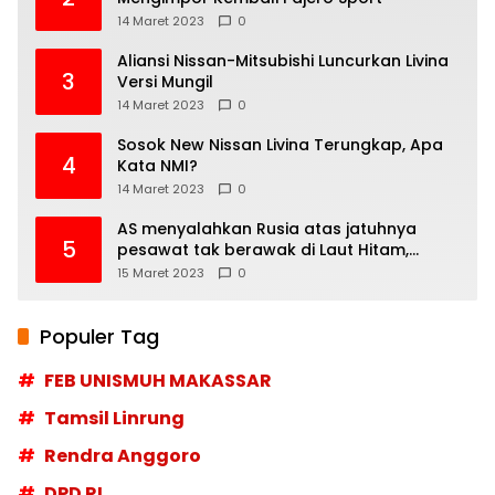
14 Maret 2023
0
Aliansi Nissan-Mitsubishi Luncurkan Livina
3
Versi Mungil
14 Maret 2023
0
Sosok New Nissan Livina Terungkap, Apa
4
Kata NMI?
14 Maret 2023
0
AS menyalahkan Rusia atas jatuhnya
5
pesawat tak berawak di Laut Hitam,
Moskow menyangkal
15 Maret 2023
0
Populer Tag
FEB UNISMUH MAKASSAR
Tamsil Linrung
Rendra Anggoro
DPD RI