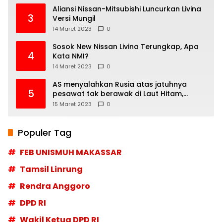
Aliansi Nissan-Mitsubishi Luncurkan Livina
3
Versi Mungil
14 Maret 2023
0
Sosok New Nissan Livina Terungkap, Apa
4
Kata NMI?
14 Maret 2023
0
AS menyalahkan Rusia atas jatuhnya
5
pesawat tak berawak di Laut Hitam,
Moskow menyangkal
15 Maret 2023
0
Populer Tag
FEB UNISMUH MAKASSAR
Tamsil Linrung
Rendra Anggoro
DPD RI
Wakil Ketua DPD RI