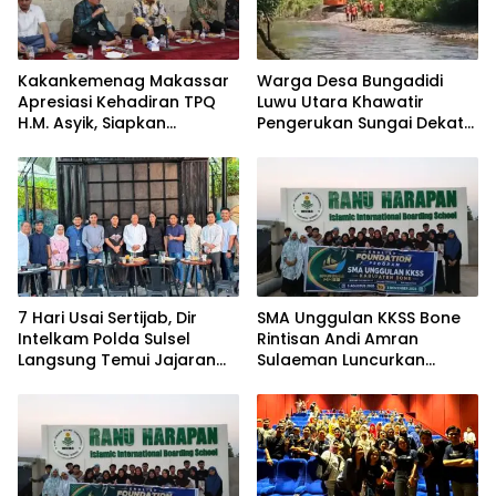
Kakankemenag Makassar
Warga Desa Bungadidi
Apresiasi Kehadiran TPQ
Luwu Utara Khawatir
H.M. Asyik, Siapkan
Pengerukan Sungai Dekat
Generasi Qur’ani dan
Permukiman dan
Cegah Anak Miskin
Jembatan Provinsi
Spiritualitas
7 Hari Usai Sertijab, Dir
SMA Unggulan KKSS Bone
Intelkam Polda Sulsel
Rintisan Andi Amran
Langsung Temui Jajaran
Sulaeman Luncurkan
Pengurus PBHI
English Foundation
Program