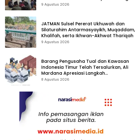
Kamtibmas
9 Agustus 2026
JATMAN Sulsel Pererat Ukhuwah dan
Silaturahim Antarmasyayikh, Muqaddam,
Khalifah, serta Ikhwan-Akhwat Thariqah
9 Agustus 2026
Barang Pengusaha Tual dan Kawasan
Indonesia Timur Telah Tersalurkan, Ali
Mardana Apresiasi Langkah
Penyelesaian PT Afid Logistik dan PT
8 Agustus 2026
Tanto Intim Line