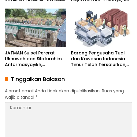
Mandiri Moncong Loe
Tekankan Peran Aktif
Maros
Masyarakat Jaga
Kamtibmas
JATMAN Sulsel Pererat
Barang Pengusaha Tual
Ukhuwah dan Silaturahim
dan Kawasan Indonesia
Antarmasyayikh,
Timur Telah Tersalurkan,
Muqaddam, Khalifah, serta
Ali Mardana Apresiasi
Ikhwan-Akhwat Thariqah
Langkah Penyelesaian PT
Tinggalkan Balasan
Afid Logistik dan PT Tanto
Intim Line
Alamat email Anda tidak akan dipublikasikan.
Ruas yang
wajib ditandai
*