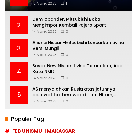
13 Maret 2023
1
Demi Xpander, Mitsubishi Bakal
2
Mengimpor Kembali Pajero Sport
14 Maret 2023
0
Aliansi Nissan-Mitsubishi Luncurkan Livina
3
Versi Mungil
14 Maret 2023
0
Sosok New Nissan Livina Terungkap, Apa
4
Kata NMI?
14 Maret 2023
0
AS menyalahkan Rusia atas jatuhnya
5
pesawat tak berawak di Laut Hitam,
Moskow menyangkal
15 Maret 2023
0
Populer Tag
FEB UNISMUH MAKASSAR