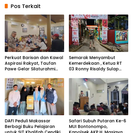
Pos Terkait
Perkuat Barisan dan Kawal
Semarak Menyambut
Aspirasi Rakyat, Taufan
Kemerdekaan , Ketua RT
Pawe Gelar Silaturahmi
03 Ronny Risaldy Sulap
dengan Pengurus Golkar
Lorong Melalui Karya Seni
Parepare
DAFI Peduli Makassar
Safari Subuh Putaran Ke-6
Berbagi Buku Pelajaran
MUI Bontonompo,
untuk SIT Khalifah Cendikia
Kapolsek AKP H. Masjaya