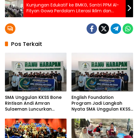
Kunjungan Edukatif ke BMKG, Santri PPM Al-
Fityan Gowa Perdalam Literasi Iklim dan
Kebencanaan
Pos Terkait
SMA Unggulan KKSS Bone
English Foundation
Rintisan Andi Amran
Program Jadi Langkah
Sulaeman Luncurkan
Nyata SMA Unggulan KKSS
English Foundation
Bone Cetak Generasi
Program
Berdaya Saing Global