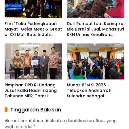
Film “Toko Perlengkapan
Dari Rumput Laut Kering ke
Mayat” Gelar Meet & Great
Mie Bernilai Jual, Mahasiswi
di XXI Mall Ratu Indah
KKN Unhas Kenalkan
Makassar
Peluang Diversifikasi
kepada Petani Desa
Baruga
Pimpinan DPD RI Undang
Munas BEM SI 2026
Jusuf Kalla Hadiri Sidang
Tetapkan Andira Yofi
Tahunan MPR, Tamsil
Sulendra sebagai
Linrung: Momentum
Koordinator Pusat
Membangun Solidaritas
Tinggalkan Balasan
Kepemimpinan Bangsa
Alamat email Anda tidak akan dipublikasikan.
Ruas yang
wajib ditandai
*