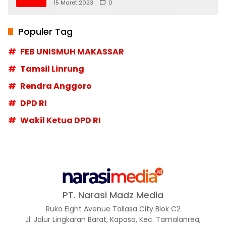
Moskow menyangkal
15 Maret 2023
0
Populer Tag
FEB UNISMUH MAKASSAR
Tamsil Linrung
Rendra Anggoro
DPD RI
Wakil Ketua DPD RI
PT. Narasi Madz Media
Ruko Eight Avenue Tallasa City Blok C2
Jl. Jalur Lingkaran Barat, Kapasa, Kec. Tamalanrea,