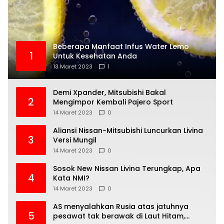
Beberapa Manfaat Infus Water Lemo
1
Untuk Kesehatan Anda
13 Maret 2023
1
Demi Xpander, Mitsubishi Bakal
2
Mengimpor Kembali Pajero Sport
14 Maret 2023
0
Aliansi Nissan-Mitsubishi Luncurkan Livina
3
Versi Mungil
14 Maret 2023
0
Sosok New Nissan Livina Terungkap, Apa
4
Kata NMI?
14 Maret 2023
0
AS menyalahkan Rusia atas jatuhnya
5
pesawat tak berawak di Laut Hitam,