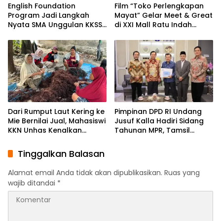
English Foundation
Film “Toko Perlengkapan
Program Jadi Langkah
Mayat” Gelar Meet & Great
Nyata SMA Unggulan KKSS
di XXI Mall Ratu Indah
Bone Cetak Generasi
Makassar
Berdaya Saing Global
Dari Rumput Laut Kering ke
Pimpinan DPD RI Undang
Mie Bernilai Jual, Mahasiswi
Jusuf Kalla Hadiri Sidang
KKN Unhas Kenalkan
Tahunan MPR, Tamsil
Peluang Diversifikasi
Linrung: Momentum
kepada Petani Desa
Membangun Solidaritas
Tinggalkan Balasan
Baruga
Kepemimpinan Bangsa
Alamat email Anda tidak akan dipublikasikan.
Ruas yang
wajib ditandai
*