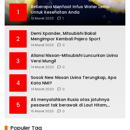
Beberapa Manfaat Infus Water Lemo
1
Untuk Kesehatan Anda
13 Maret 2023
1
Demi Xpander, Mitsubishi Bakal
2
Mengimpor Kembali Pajero Sport
14 Maret 2023
0
Aliansi Nissan-Mitsubishi Luncurkan Livina
3
Versi Mungil
14 Maret 2023
0
Sosok New Nissan Livina Terungkap, Apa
4
Kata NMI?
14 Maret 2023
0
AS menyalahkan Rusia atas jatuhnya
5
pesawat tak berawak di Laut Hitam,
Moskow menyangkal
15 Maret 2023
0
Populer Tag