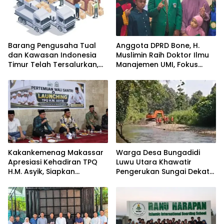
Barang Pengusaha Tual
Anggota DPRD Bone, H.
dan Kawasan Indonesia
Muslimin Raih Doktor Ilmu
Timur Telah Tersalurkan,
Manajemen UMI, Fokus
Ali Mardana Apresiasi
pada Peningkatan Kinerja
Langkah Penyelesaian PT
ASN
Afid Logistik dan PT Tanto
Intim Line
Kakankemenag Makassar
Warga Desa Bungadidi
Apresiasi Kehadiran TPQ
Luwu Utara Khawatir
H.M. Asyik, Siapkan
Pengerukan Sungai Dekat
Generasi Qur’ani dan
Permukiman dan
Cegah Anak Miskin
Jembatan Provinsi
Spiritualitas