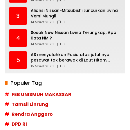
14 Maret 2023
0
Aliansi Nissan-Mitsubishi Luncurkan Livina
3
Versi Mungil
14 Maret 2023
0
Sosok New Nissan Livina Terungkap, Apa
4
Kata NMI?
14 Maret 2023
0
AS menyalahkan Rusia atas jatuhnya
5
pesawat tak berawak di Laut Hitam,
Moskow menyangkal
15 Maret 2023
0
Populer Tag
FEB UNISMUH MAKASSAR
Tamsil Linrung
Rendra Anggoro
DPD RI