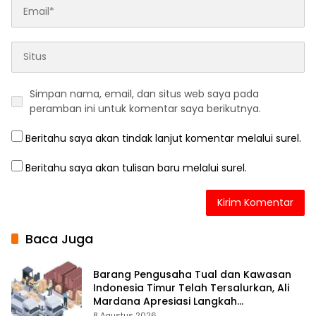
Simpan nama, email, dan situs web saya pada
peramban ini untuk komentar saya berikutnya.
Beritahu saya akan tindak lanjut komentar melalui surel.
Beritahu saya akan tulisan baru melalui surel.
Baca Juga
Barang Pengusaha Tual dan Kawasan
Indonesia Timur Telah Tersalurkan, Ali
Mardana Apresiasi Langkah
Penyelesaian PT Afid Logistik dan PT
8 Agustus 2026