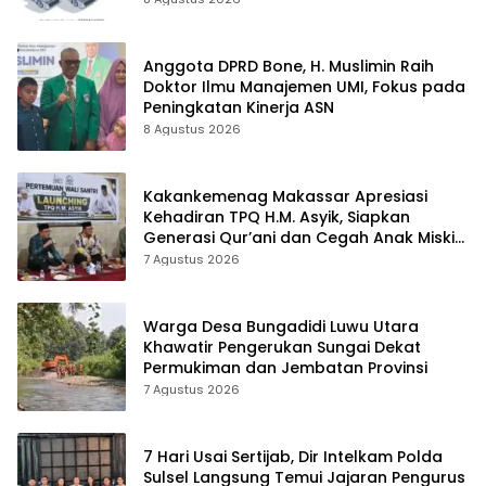
Tanto Intim Line
Anggota DPRD Bone, H. Muslimin Raih
Doktor Ilmu Manajemen UMI, Fokus pada
Peningkatan Kinerja ASN
8 Agustus 2026
Kakankemenag Makassar Apresiasi
Kehadiran TPQ H.M. Asyik, Siapkan
Generasi Qur’ani dan Cegah Anak Miskin
Spiritualitas
7 Agustus 2026
Warga Desa Bungadidi Luwu Utara
Khawatir Pengerukan Sungai Dekat
Permukiman dan Jembatan Provinsi
7 Agustus 2026
7 Hari Usai Sertijab, Dir Intelkam Polda
Sulsel Langsung Temui Jajaran Pengurus