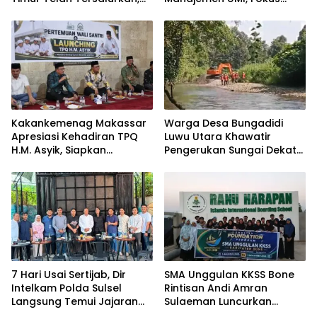
Ali Mardana Apresiasi
pada Peningkatan Kinerja
Langkah Penyelesaian PT
ASN
Afid Logistik dan PT Tanto
Intim Line
Kakankemenag Makassar
Warga Desa Bungadidi
Apresiasi Kehadiran TPQ
Luwu Utara Khawatir
H.M. Asyik, Siapkan
Pengerukan Sungai Dekat
Generasi Qur’ani dan
Permukiman dan
Cegah Anak Miskin
Jembatan Provinsi
Spiritualitas
7 Hari Usai Sertijab, Dir
SMA Unggulan KKSS Bone
Intelkam Polda Sulsel
Rintisan Andi Amran
Langsung Temui Jajaran
Sulaeman Luncurkan
Pengurus PBHI
English Foundation