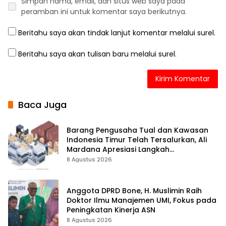
Simpan nama, email, dan situs web saya pada
peramban ini untuk komentar saya berikutnya.
Beritahu saya akan tindak lanjut komentar melalui surel.
Beritahu saya akan tulisan baru melalui surel.
Baca Juga
Barang Pengusaha Tual dan Kawasan
Indonesia Timur Telah Tersalurkan, Ali
Mardana Apresiasi Langkah
Penyelesaian PT Afid Logistik dan PT
8 Agustus 2026
Tanto Intim Line
Anggota DPRD Bone, H. Muslimin Raih
Doktor Ilmu Manajemen UMI, Fokus pada
Peningkatan Kinerja ASN
8 Agustus 2026