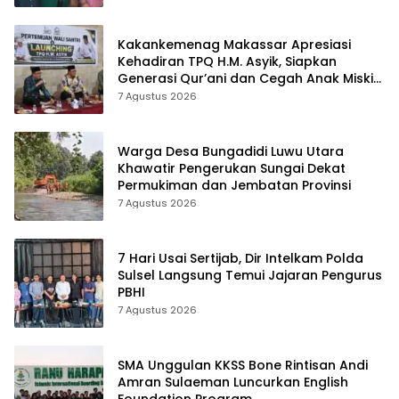
Kakankemenag Makassar Apresiasi
Kehadiran TPQ H.M. Asyik, Siapkan
Generasi Qur’ani dan Cegah Anak Miskin
Spiritualitas
7 Agustus 2026
Warga Desa Bungadidi Luwu Utara
Khawatir Pengerukan Sungai Dekat
Permukiman dan Jembatan Provinsi
7 Agustus 2026
7 Hari Usai Sertijab, Dir Intelkam Polda
Sulsel Langsung Temui Jajaran Pengurus
PBHI
7 Agustus 2026
SMA Unggulan KKSS Bone Rintisan Andi
Amran Sulaeman Luncurkan English