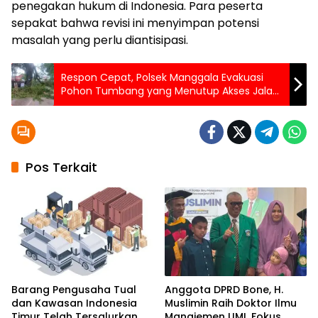
penegakan hukum di Indonesia. Para peserta
sepakat bahwa revisi ini menyimpan potensi
masalah yang perlu diantisipasi.
Respon Cepat, Polsek Manggala Evakuasi
Pohon Tumbang yang Menutup Akses Jalan
Antang Raya
Pos Terkait
Barang Pengusaha Tual
Anggota DPRD Bone, H.
dan Kawasan Indonesia
Muslimin Raih Doktor Ilmu
Timur Telah Tersalurkan,
Manajemen UMI, Fokus