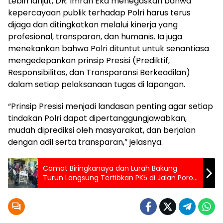
Lebih lanjut, DR. Imran Eka menegaskan bahwa
kepercayaan publik terhadap Polri harus terus
dijaga dan ditingkatkan melalui kinerja yang
profesional, transparan, dan humanis. Ia juga
menekankan bahwa Polri dituntut untuk senantiasa
mengedepankan prinsip Presisi (Prediktif,
Responsibilitas, dan Transparansi Berkeadilan)
dalam setiap pelaksanaan tugas di lapangan.
“Prinsip Presisi menjadi landasan penting agar setiap
tindakan Polri dapat dipertanggungjawabkan,
mudah diprediksi oleh masyarakat, dan berjalan
dengan adil serta transparan,” jelasnya.
Camat Biringkanaya dan Lurah Bakung
Turun Langsung Tertibkan PK5 di Jalan Poros
Asrama Haji