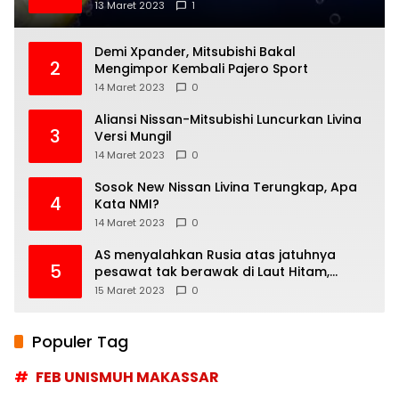
13 Maret 2023
1
Demi Xpander, Mitsubishi Bakal
2
Mengimpor Kembali Pajero Sport
14 Maret 2023
0
Aliansi Nissan-Mitsubishi Luncurkan Livina
3
Versi Mungil
14 Maret 2023
0
Sosok New Nissan Livina Terungkap, Apa
4
Kata NMI?
14 Maret 2023
0
AS menyalahkan Rusia atas jatuhnya
5
pesawat tak berawak di Laut Hitam,
Moskow menyangkal
15 Maret 2023
0
Populer Tag
FEB UNISMUH MAKASSAR