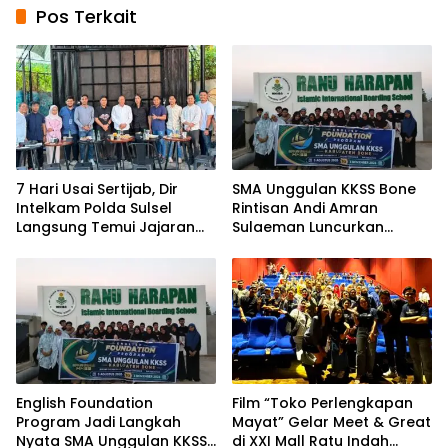
Pos Terkait
7 Hari Usai Sertijab, Dir
SMA Unggulan KKSS Bone
Intelkam Polda Sulsel
Rintisan Andi Amran
Langsung Temui Jajaran
Sulaeman Luncurkan
Pengurus PBHI
English Foundation
Program
English Foundation
Film “Toko Perlengkapan
Program Jadi Langkah
Mayat” Gelar Meet & Great
Nyata SMA Unggulan KKSS
di XXI Mall Ratu Indah