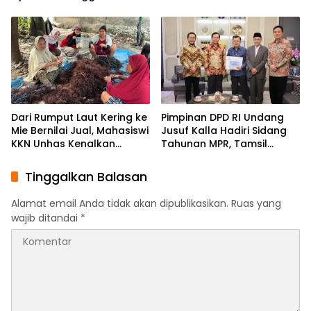
Bone Cetak Generasi
Makassar
Berdaya Saing Global
Dari Rumput Laut Kering ke
Pimpinan DPD RI Undang
Mie Bernilai Jual, Mahasiswi
Jusuf Kalla Hadiri Sidang
KKN Unhas Kenalkan
Tahunan MPR, Tamsil
Peluang Diversifikasi
Linrung: Momentum
kepada Petani Desa
Membangun Solidaritas
Tinggalkan Balasan
Baruga
Kepemimpinan Bangsa
Alamat email Anda tidak akan dipublikasikan.
Ruas yang
wajib ditandai
*