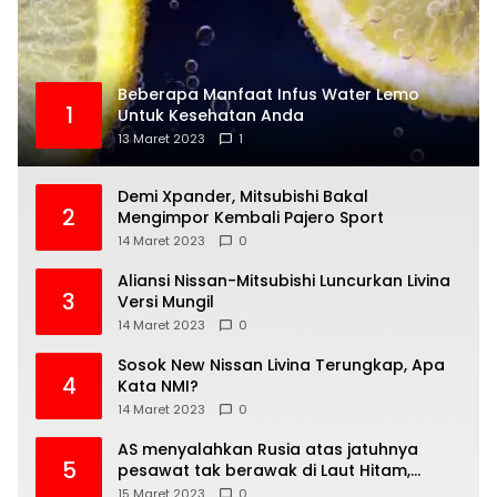
Beberapa Manfaat Infus Water Lemo
1
Untuk Kesehatan Anda
13 Maret 2023
1
Demi Xpander, Mitsubishi Bakal
2
Mengimpor Kembali Pajero Sport
14 Maret 2023
0
Aliansi Nissan-Mitsubishi Luncurkan Livina
3
Versi Mungil
14 Maret 2023
0
Sosok New Nissan Livina Terungkap, Apa
4
Kata NMI?
14 Maret 2023
0
AS menyalahkan Rusia atas jatuhnya
5
pesawat tak berawak di Laut Hitam,
Moskow menyangkal
15 Maret 2023
0