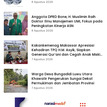
Penyelesaian PT Afid Logistik dan PT
8 Agustus 2026
Tanto Intim Line
Anggota DPRD Bone, H. Muslimin Raih
Doktor Ilmu Manajemen UMI, Fokus pada
Peningkatan Kinerja ASN
8 Agustus 2026
Kakankemenag Makassar Apresiasi
Kehadiran TPQ H.M. Asyik, Siapkan
Generasi Qur’ani dan Cegah Anak Miskin
Spiritualitas
7 Agustus 2026
Warga Desa Bungadidi Luwu Utara
Khawatir Pengerukan Sungai Dekat
Permukiman dan Jembatan Provinsi
7 Agustus 2026