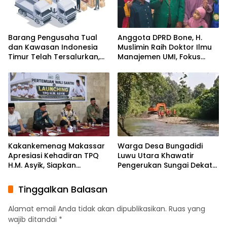
Barang Pengusaha Tual
Anggota DPRD Bone, H.
dan Kawasan Indonesia
Muslimin Raih Doktor Ilmu
Timur Telah Tersalurkan,
Manajemen UMI, Fokus
Ali Mardana Apresiasi
pada Peningkatan Kinerja
Langkah Penyelesaian PT
ASN
Afid Logistik dan PT Tanto
Intim Line
Kakankemenag Makassar
Warga Desa Bungadidi
Apresiasi Kehadiran TPQ
Luwu Utara Khawatir
H.M. Asyik, Siapkan
Pengerukan Sungai Dekat
Generasi Qur’ani dan
Permukiman dan
Cegah Anak Miskin
Jembatan Provinsi
Tinggalkan Balasan
Spiritualitas
Alamat email Anda tidak akan dipublikasikan.
Ruas yang
wajib ditandai
*