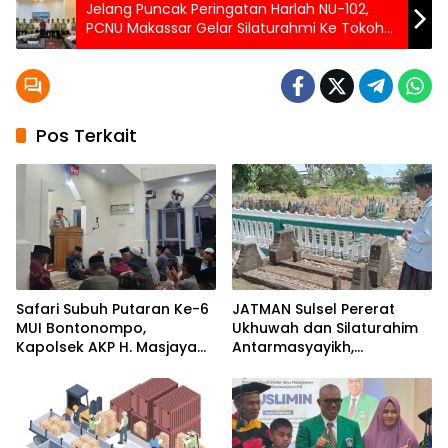
Jelang Puncak Peringatan Harlah NU-102,
PCNU Makassar Gelar Silaturahmi Ke Tokoh
Mustasyar
Pos Terkait
Safari Subuh Putaran Ke-6
JATMAN Sulsel Pererat
MUI Bontonompo,
Ukhuwah dan Silaturahim
Kapolsek AKP H. Masjaya
Antarmasyayikh,
Tekankan Peran Aktif
Muqaddam, Khalifah, serta
Masyarakat Jaga
Ikhwan-Akhwat Thariqah
Kamtibmas