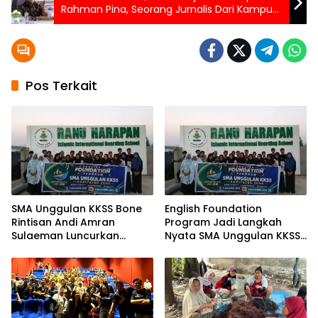
Rahman Pina, Seorang Jurnalis Dari Kampus
Hingga Panggung Politik
Pos Terkait
SMA Unggulan KKSS Bone
English Foundation
Rintisan Andi Amran
Program Jadi Langkah
Sulaeman Luncurkan
Nyata SMA Unggulan KKSS
English Foundation
Bone Cetak Generasi
Program
Berdaya Saing Global