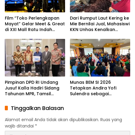
Film “Toko Perlengkapan
Dari Rumput Laut Kering ke
Mayat” Gelar Meet & Great
Mie Bernilai Jual, Mahasiswi
di XXI Mall Ratu Indah
KKN Unhas Kenalkan
Makassar
Peluang Diversifikasi
kepada Petani Desa
Baruga
Pimpinan DPD RI Undang
Munas BEM SI 2026
Jusuf Kalla Hadiri Sidang
Tetapkan Andira Yofi
Tahunan MPR, Tamsil
Sulendra sebagai
Linrung: Momentum
Koordinator Pusat
Membangun Solidaritas
Tinggalkan Balasan
Kepemimpinan Bangsa
Alamat email Anda tidak akan dipublikasikan.
Ruas yang
wajib ditandai
*