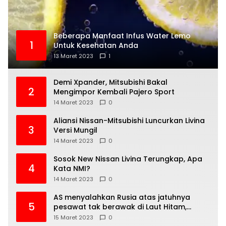
Beberapa Manfaat Infus Water Lemo
1
Untuk Kesehatan Anda
13 Maret 2023
1
Demi Xpander, Mitsubishi Bakal
2
Mengimpor Kembali Pajero Sport
14 Maret 2023
0
Aliansi Nissan-Mitsubishi Luncurkan Livina
3
Versi Mungil
14 Maret 2023
0
Sosok New Nissan Livina Terungkap, Apa
4
Kata NMI?
14 Maret 2023
0
AS menyalahkan Rusia atas jatuhnya
5
pesawat tak berawak di Laut Hitam,
Moskow menyangkal
15 Maret 2023
0