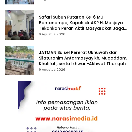
Safari Subuh Putaran Ke-6 MUI
Bontonompo, Kapolsek AKP H. Masjaya
Tekankan Peran Aktif Masyarakat Jaga
Kamtibmas
9 Agustus 2026
JATMAN Sulsel Pererat Ukhuwah dan
Silaturahim Antarmasyayikh, Muqaddam,
Khalifah, serta Ikhwan-Akhwat Thariqah
9 Agustus 2026