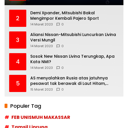
Demi Xpander, Mitsubishi Bakal
2
Mengimpor Kembali Pajero Sport
14 Maret 2023
0
Aliansi Nissan-Mitsubishi Luncurkan Livina
3
Versi Mungil
14 Maret 2023
0
Sosok New Nissan Livina Terungkap, Apa
4
Kata NMI?
14 Maret 2023
0
AS menyalahkan Rusia atas jatuhnya
5
pesawat tak berawak di Laut Hitam,
Moskow menyangkal
15 Maret 2023
0
Populer Tag
FEB UNISMUH MAKASSAR
Tamsil Linrung