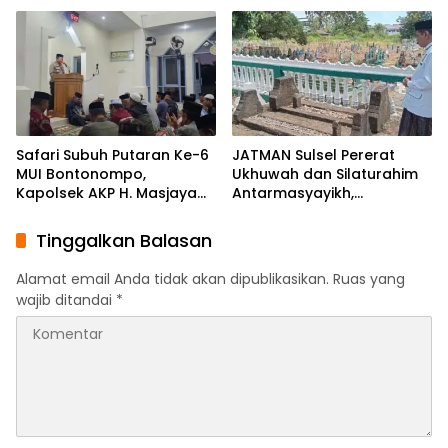
Maros
Safari Subuh Putaran Ke-6
JATMAN Sulsel Pererat
MUI Bontonompo,
Ukhuwah dan Silaturahim
Kapolsek AKP H. Masjaya
Antarmasyayikh,
Tekankan Peran Aktif
Muqaddam, Khalifah, serta
Masyarakat Jaga
Ikhwan-Akhwat Thariqah
Tinggalkan Balasan
Kamtibmas
Alamat email Anda tidak akan dipublikasikan.
Ruas yang
wajib ditandai
*