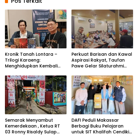
Pos Terkait
Kronik Tanah Lontara –
Perkuat Barisan dan Kawal
Trilogi Karaeng:
Aspirasi Rakyat, Taufan
Menghidupkan Kembali
Pawe Gelar Silaturahmi
Jejak Sejarah
dengan Pengurus Golkar
Tanah Makassar Melalui
Parepare
Sastra
Semarak Menyambut
DAFI Peduli Makassar
Kemerdekaan , Ketua RT
Berbagi Buku Pelajaran
03 Ronny Risaldy Sulap
untuk SIT Khalifah Cendikia
Lorong Melalui Karya Seni
Mandiri Moncong Loe