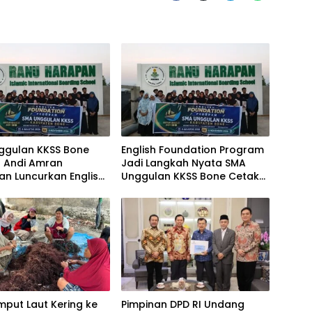
ggulan KKSS Bone
English Foundation Program
n Andi Amran
Jadi Langkah Nyata SMA
n Luncurkan English
Unggulan KKSS Bone Cetak
tion Program
Generasi Berdaya Saing
Global
mput Laut Kering ke
Pimpinan DPD RI Undang