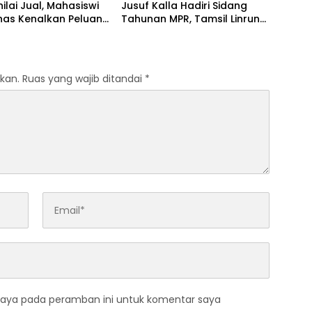
nilai Jual, Mahasiswi
Jusuf Kalla Hadiri Sidang
has Kenalkan Peluang
Tahunan MPR, Tamsil Linrung:
fikasi kepada Petani
Momentum Membangun
aruga
Solidaritas Kepemimpinan
Bangsa
kan.
Ruas yang wajib ditandai
*
saya pada peramban ini untuk komentar saya