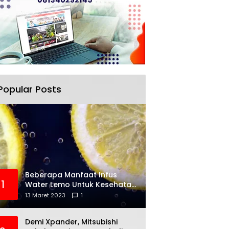
Popular Posts
Beberapa Manfaat Infus
1
Water Lemo Untuk Kesehatan
Anda
13 Maret 2023
1
Demi Xpander, Mitsubishi