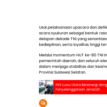
Usai pelaksanaan upacara dan defile
acara syukuran sebagai bentuk rasa
delapan dekade TNI yang senantias
kedisiplinan, serta loyalitas tinggi
Melalui momentum HUT ke-80 TNI ini,
pemerintah daerah, dan seluruh el
dalam menjaga stabilitas dan keama
Provinsi Sulawesi Selatan.
PKS Luwu Utara Bersinergi deng
Penyelenggaraan Jenazah