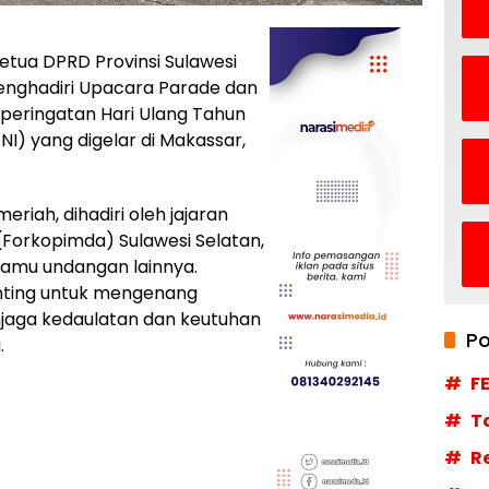
etua DPRD Provinsi Sulawesi
 menghadiri Upacara Parade dan
 peringatan Hari Ulang Tahun
NI) yang digelar di Makassar,
riah, dihadiri oleh jajaran
Forkopimda) Sulawesi Selatan,
a tamu undangan lainnya.
nting untuk mengenang
jaga kedaulatan dan keutuhan
Po
.
F
T
R