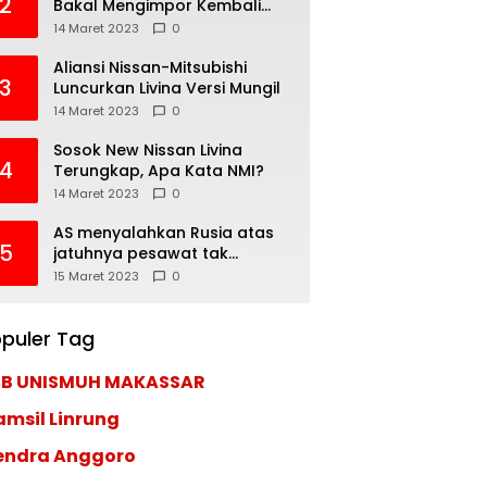
2
Bakal Mengimpor Kembali
Pajero Sport
14 Maret 2023
0
Aliansi Nissan-Mitsubishi
3
Luncurkan Livina Versi Mungil
14 Maret 2023
0
Sosok New Nissan Livina
4
Terungkap, Apa Kata NMI?
14 Maret 2023
0
AS menyalahkan Rusia atas
5
jatuhnya pesawat tak
berawak di Laut Hitam,
15 Maret 2023
0
Moskow menyangkal
puler Tag
EB UNISMUH MAKASSAR
amsil Linrung
endra Anggoro