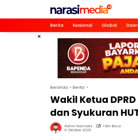
Langsung
ke
konten
Berita
Nasional
Global
Daer
×
Beranda
Berita
Wakil Ketua DPRD 
dan Syukuran HUT
Admin Narmaks
1 Min Baca
6 Oktober 2025