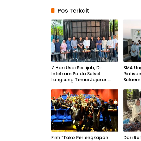
Pos Terkait
7 Hari Usai Sertijab, Dir
SMA Un
Intelkam Polda Sulsel
Rintisa
Langsung Temui Jajaran
Sulaema
Pengurus PBHI
Founda
Film “Toko Perlengkapan
Dari Ru