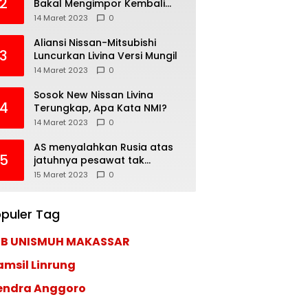
2
Bakal Mengimpor Kembali
Pajero Sport
14 Maret 2023
0
Aliansi Nissan-Mitsubishi
3
Luncurkan Livina Versi Mungil
14 Maret 2023
0
Sosok New Nissan Livina
4
Terungkap, Apa Kata NMI?
14 Maret 2023
0
AS menyalahkan Rusia atas
5
jatuhnya pesawat tak
berawak di Laut Hitam,
15 Maret 2023
0
Moskow menyangkal
puler Tag
EB UNISMUH MAKASSAR
amsil Linrung
endra Anggoro