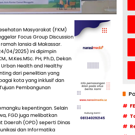
 Kesehatan Masyarakat (FKM)
nggelar Focus Group Discussion
amah lansia di Makassar.
4/04/2025) ini dipimpin
.KM., M.Kes.MSc. PH, Ph.D, Dekan
 Urban Health and Healthy
ting dari penelitian yang
gai kota yang inklusif dan
n Tujuan Pembangunan
Po
F
 pemangku kepentingan. Selain
wa, FGD juga melibatkan
T
at Daerah (OPD) seperti Dinas
R
unikasi dan Informatika