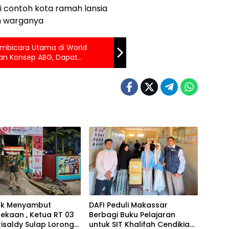
 contoh kota ramah lansia
h warganya
embicara Utama di World
kan Konsep ABG, Dapat
k Menyambut
DAFI Peduli Makassar
ekaan , Ketua RT 03
Berbagi Buku Pelajaran
isaldy Sulap Lorong
untuk SIT Khalifah Cendikia