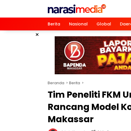
Langsung
ke
konten
Berita
Nasional
Global
Daer
×
Beranda
Berita
Tim Peneliti FKM 
Rancang Model Ko
Makassar