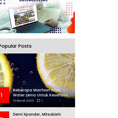
Popular Posts
Beberapa Manfaat Infus
1
Water Lemo Untuk Kesehatan
Anda
13 Maret 2023
1
Demi Xpander, Mitsubishi