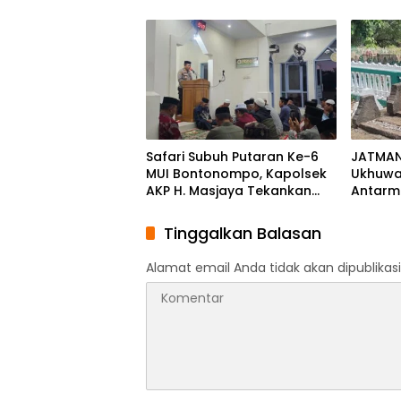
dengan Pengurus Golkar
Melalui
Parepare
Safari Subuh Putaran Ke-6
JATMAN 
MUI Bontonompo, Kapolsek
Ukhuwa
AKP H. Masjaya Tekankan
Antarm
Peran Aktif Masyarakat Jaga
Muqadda
Kamtibmas
Ikhwan
Tinggalkan Balasan
Alamat email Anda tidak akan dipublikasi