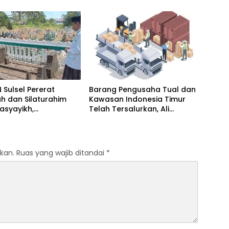
 Karya Seni
Mandiri Moncong Loe Maros
Sulsel Pererat
Barang Pengusaha Tual dan
h dan Silaturahim
Kawasan Indonesia Timur
asyayikh,
Telah Tersalurkan, Ali
m, Khalifah, serta
Mardana Apresiasi Langkah
-Akhwat Thariqah
Penyelesaian PT Afid Logistik
dan PT Tanto Intim Line
kan.
Ruas yang wajib ditandai
*