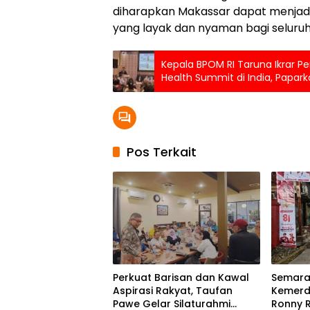
diharapkan Makassar dapat menjadi
yang layak dan nyaman bagi seluru
Kepala BPOM RI Taruna Ikrar P
Health Summit di India, Papar
Apresiasi Peserta Dunia
Pos Terkait
Perkuat Barisan dan Kawal
Semara
Aspirasi Rakyat, Taufan
Kemerd
Pawe Gelar Silaturahmi
Ronny R