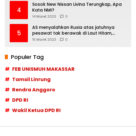
Sosok New Nissan Livina Terungkap, Apa
4
Kata NMI?
14 Maret 2023
0
AS menyalahkan Rusia atas jatuhnya
5
pesawat tak berawak di Laut Hitam,
Moskow menyangkal
15 Maret 2023
0
Populer Tag
FEB UNISMUH MAKASSAR
Tamsil Linrung
Rendra Anggoro
DPD RI
Wakil Ketua DPD RI