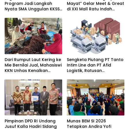
Program Jadi Langkah
Mayat” Gelar Meet & Great
Nyata SMA Unggulan KKSS
di XXI Mall Ratu Indah
Bone Cetak Generasi
Makassar
Berdaya Saing Global
Dari Rumput Laut Kering ke
Sengketa Piutang PT Tanto
Mie Bernilai Jual, Mahasiswi
Intim Line dan PT Afid
KKN Unhas Kenalkan
Logistik, Ratusan
Peluang Diversifikasi
Pengusaha Kawasan
kepada Petani Desa
Indonesia Timur Ikut
Baruga
Dirugikan
Pimpinan DPD RI Undang
Munas BEM SI 2026
Jusuf Kalla Hadiri Sidang
Tetapkan Andira Yofi