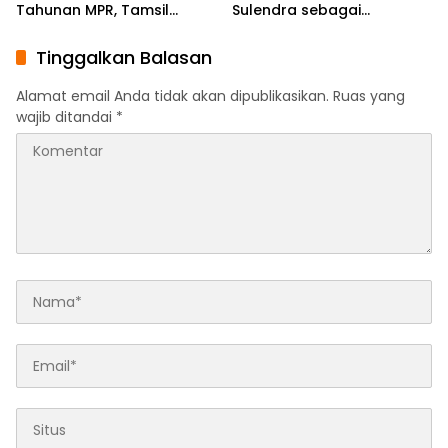
Tahunan MPR, Tamsil
Sulendra sebagai
Linrung: Momentum
Koordinator Pusat
Membangun Solidaritas
Tinggalkan Balasan
Kepemimpinan Bangsa
Alamat email Anda tidak akan dipublikasikan.
Ruas yang
wajib ditandai
*