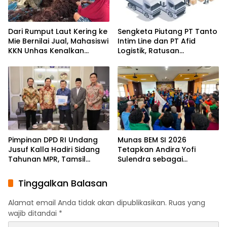
Dari Rumput Laut Kering ke
Sengketa Piutang PT Tanto
Mie Bernilai Jual, Mahasiswi
Intim Line dan PT Afid
KKN Unhas Kenalkan
Logistik, Ratusan
Peluang Diversifikasi
Pengusaha Kawasan
kepada Petani Desa
Indonesia Timur Ikut
Baruga
Dirugikan
Pimpinan DPD RI Undang
Munas BEM SI 2026
Jusuf Kalla Hadiri Sidang
Tetapkan Andira Yofi
Tahunan MPR, Tamsil
Sulendra sebagai
Linrung: Momentum
Koordinator Pusat
Membangun Solidaritas
Tinggalkan Balasan
Kepemimpinan Bangsa
Alamat email Anda tidak akan dipublikasikan.
Ruas yang
wajib ditandai
*