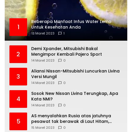
Beberapa Manfaat Infus Water Lemo
1
Untuk Kesehatan Anda
13 Maret 2023
1
Demi Xpander, Mitsubishi Bakal
2
Mengimpor Kembali Pajero Sport
14 Maret 2023
0
Aliansi Nissan-Mitsubishi Luncurkan Livina
3
Versi Mungil
14 Maret 2023
0
Sosok New Nissan Livina Terungkap, Apa
4
Kata NMI?
14 Maret 2023
0
AS menyalahkan Rusia atas jatuhnya
5
pesawat tak berawak di Laut Hitam,
Moskow menyangkal
15 Maret 2023
0