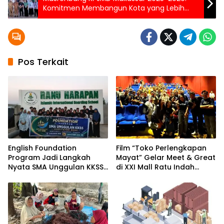
Komitmen Membangun Kota yang Lebih
Baik
Pos Terkait
English Foundation
Film “Toko Perlengkapan
Program Jadi Langkah
Mayat” Gelar Meet & Great
Nyata SMA Unggulan KKSS
di XXI Mall Ratu Indah
Bone Cetak Generasi
Makassar
Berdaya Saing Global