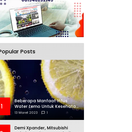
Popular Posts
Beberapa Manfaat Infus
1
Water Lemo Untuk Kesehatan
Anda
13 Maret 2023
1
Demi Xpander, Mitsubishi