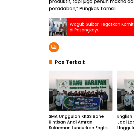
produktif, tapi juga penuh makna 
peradaban,” Pungkas Tamsil.
Wagub Sulbar Tegaskan Komitm
di Pasangkayu
Pos Terkait
SMA Unggulan KKSS Bone
English
Rintisan Andi Amran
Jadi L
Sulaeman Luncurkan English
Unggul
Foundation Program
Genera