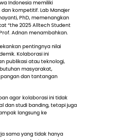
wa Indonesia memiliki
an kompetitif. Lab Manajer
 Asnayanti, PhD, memenangkan
at “the 2025 Alltech Student
r Prof. Adnan menambahkan.
ekankan pentingnya nilai
mik. Kolaborasi ini
 publikasi atau teknologi,
ebutuhan masyarakat,
s pangan dan tantangan
n agar kolaborasi ini tidak
 dan studi banding, tetapi juga
dampak langsung ke
rja sama yang tidak hanya