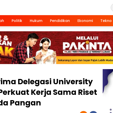
ah
Politik
Hukum
Pendidikan
Ekonomi
Tekno
rima Delegasi University
 Perkuat Kerja Sama Riset
da Pangan