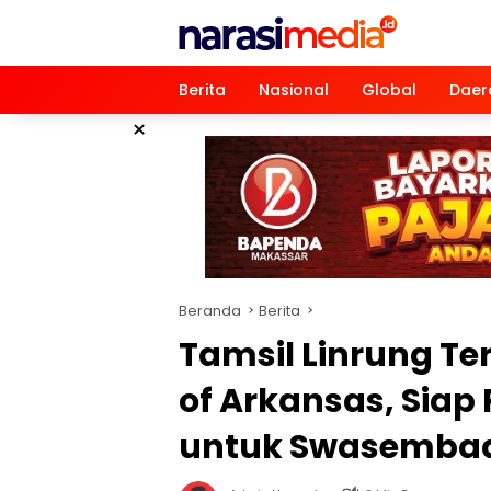
Langsung
ke
konten
Berita
Nasional
Global
Daer
×
Beranda
Berita
Tamsil Linrung Te
of Arkansas, Siap
untuk Swasemba