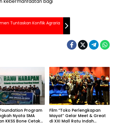
dan kebermanfaatan bagi
en Tuntaskan Konflik Agraria
 Foundation Program
Film “Toko Perlengkapan
angkah Nyata SMA
Mayat” Gelar Meet & Great
an KKSS Bone Cetak
di XXI Mall Ratu Indah
si Berdaya Saing
Makassar