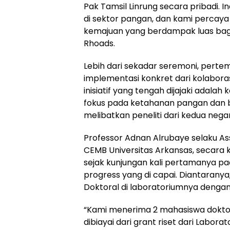
Pak Tamsil Linrung secara pribadi. I
di sektor pangan, dan kami percaya
kemajuan yang berdampak luas bagi
Rhoads.
Lebih dari sekadar seremoni, perte
implementasi konkret dari kolaboras
inisiatif yang tengah dijajaki adalah
fokus pada ketahanan pangan dan bi
melibatkan peneliti dari kedua negar
Professor Adnan Alrubaye selaku As
CEMB Universitas Arkansas, secar
sejak kunjungan kali pertamanya p
progress yang di capai. Diantaran
Doktoral di laboratoriumnya denga
“Kami menerima 2 mahasiswa doktor
dibiayai dari grant riset dari Laborat