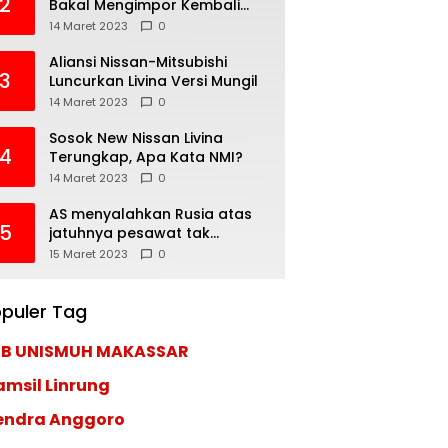
2
Bakal Mengimpor Kembali
Pajero Sport
14 Maret 2023
0
Aliansi Nissan-Mitsubishi
3
Luncurkan Livina Versi Mungil
14 Maret 2023
0
Sosok New Nissan Livina
4
Terungkap, Apa Kata NMI?
14 Maret 2023
0
AS menyalahkan Rusia atas
5
jatuhnya pesawat tak
berawak di Laut Hitam,
15 Maret 2023
0
Moskow menyangkal
puler Tag
EB UNISMUH MAKASSAR
amsil Linrung
endra Anggoro