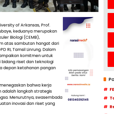
versity of Arkansas, Prof.
rubaye, keduanya merupakan
uler Biologi (CEMB),
m atas sambutan hangat dari
PD RI, Tamsil Linrung. Dalam
ampaikan komitmen untuk
bidang riset dan teknologi
masa depan ketahanan pangan
Po
 menegaskan bahwa kerja
F
n adalah langkah strategis
gsa. Menurutnya, swasembada
T
uatan inovasi dan riset yang
R