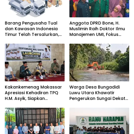
Barang Pengusaha Tual
Anggota DPRD Bone, H.
dan Kawasan Indonesia
Muslimin Raih Doktor Ilmu
Timur Telah Tersalurkan,
Manajemen UMI, Fokus
Ali Mardana Apresiasi
pada Peningkatan Kinerja
Langkah Penyelesaian PT
ASN
Afid Logistik dan PT Tanto
Intim Line
Kakankemenag Makassar
Warga Desa Bungadidi
Apresiasi Kehadiran TPQ
Luwu Utara Khawatir
H.M. Asyik, Siapkan
Pengerukan Sungai Dekat
Generasi Qur’ani dan
Permukiman dan
Cegah Anak Miskin
Jembatan Provinsi
Spiritualitas