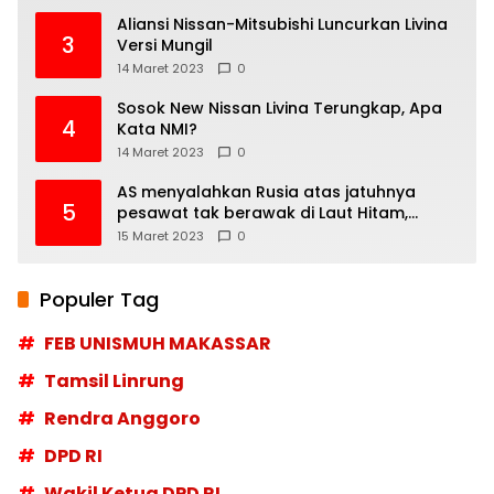
Aliansi Nissan-Mitsubishi Luncurkan Livina
3
Versi Mungil
14 Maret 2023
0
Sosok New Nissan Livina Terungkap, Apa
4
Kata NMI?
14 Maret 2023
0
AS menyalahkan Rusia atas jatuhnya
5
pesawat tak berawak di Laut Hitam,
Moskow menyangkal
15 Maret 2023
0
Populer Tag
FEB UNISMUH MAKASSAR
Tamsil Linrung
Rendra Anggoro
DPD RI
Wakil Ketua DPD RI