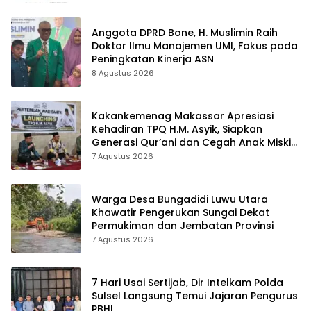
Tanto Intim Line
Anggota DPRD Bone, H. Muslimin Raih
Doktor Ilmu Manajemen UMI, Fokus pada
Peningkatan Kinerja ASN
8 Agustus 2026
Kakankemenag Makassar Apresiasi
Kehadiran TPQ H.M. Asyik, Siapkan
Generasi Qur’ani dan Cegah Anak Miskin
Spiritualitas
7 Agustus 2026
Warga Desa Bungadidi Luwu Utara
Khawatir Pengerukan Sungai Dekat
Permukiman dan Jembatan Provinsi
7 Agustus 2026
7 Hari Usai Sertijab, Dir Intelkam Polda
Sulsel Langsung Temui Jajaran Pengurus
PBHI