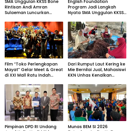
SMA Unggulan KKSS Bone
English Foundation
Rintisan Andi Amran
Program Jadi Langkah
Sulaeman Luncurkan
Nyata SMA Unggulan KKSS
English Foundation
Bone Cetak Generasi
Program
Berdaya Saing Global
Film “Toko Perlengkapan
Dari Rumput Laut Kering ke
Mayat” Gelar Meet & Great
Mie Bernilai Jual, Mahasiswi
di XXI Mall Ratu Indah
KKN Unhas Kenalkan
Makassar
Peluang Diversifikasi
kepada Petani Desa
Baruga
Pimpinan DPD RI Undang
Munas BEM SI 2026