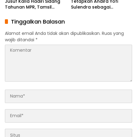
Jusuf Kalla Hadiri Sidang
Tetapkan Andira Yofi
Tahunan MPR, Tamsil
Sulendra sebagai
Linrung: Momentum
Koordinator Pusat
Membangun Solidaritas
Tinggalkan Balasan
Kepemimpinan Bangsa
Alamat email Anda tidak akan dipublikasikan.
Ruas yang
wajib ditandai
*