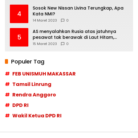
Sosok New Nissan Livina Terungkap, Apa
4
Kata NMI?
14 Maret 2023
0
AS menyalahkan Rusia atas jatuhnya
5
pesawat tak berawak di Laut Hitam,
Moskow menyangkal
15 Maret 2023
0
Populer Tag
FEB UNISMUH MAKASSAR
Tamsil Linrung
Rendra Anggoro
DPD RI
Wakil Ketua DPD RI