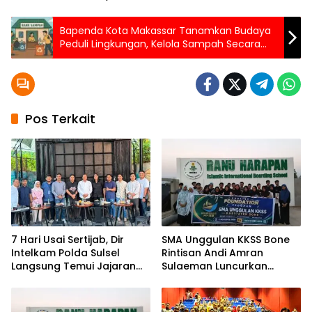
Bapenda Kota Makassar Tanamkan Budaya
Peduli Lingkungan, Kelola Sampah Secara
Terpadu Melalui Bank Sampah
Pos Terkait
7 Hari Usai Sertijab, Dir
SMA Unggulan KKSS Bone
Intelkam Polda Sulsel
Rintisan Andi Amran
Langsung Temui Jajaran
Sulaeman Luncurkan
Pengurus PBHI
English Foundation
Program