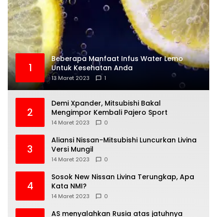
Beberapa Manfaat Infus Water Lemo
1
Untuk Kesehatan Anda
13 Maret 2023
1
Demi Xpander, Mitsubishi Bakal
2
Mengimpor Kembali Pajero Sport
14 Maret 2023
0
Aliansi Nissan-Mitsubishi Luncurkan Livina
3
Versi Mungil
14 Maret 2023
0
Sosok New Nissan Livina Terungkap, Apa
4
Kata NMI?
14 Maret 2023
0
AS menyalahkan Rusia atas jatuhnya