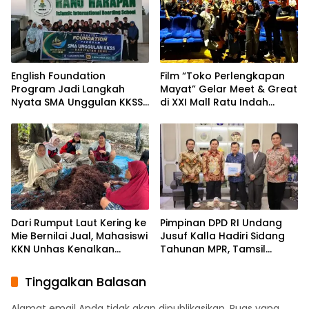
English Foundation
Film “Toko Perlengkapan
Program Jadi Langkah
Mayat” Gelar Meet & Great
Nyata SMA Unggulan KKSS
di XXI Mall Ratu Indah
Bone Cetak Generasi
Makassar
Berdaya Saing Global
Dari Rumput Laut Kering ke
Pimpinan DPD RI Undang
Mie Bernilai Jual, Mahasiswi
Jusuf Kalla Hadiri Sidang
KKN Unhas Kenalkan
Tahunan MPR, Tamsil
Peluang Diversifikasi
Linrung: Momentum
kepada Petani Desa
Membangun Solidaritas
Tinggalkan Balasan
Baruga
Kepemimpinan Bangsa
Alamat email Anda tidak akan dipublikasikan.
Ruas yang