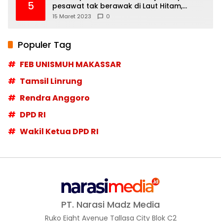
5
pesawat tak berawak di Laut Hitam,
Moskow menyangkal
15 Maret 2023
0
Populer Tag
FEB UNISMUH MAKASSAR
Tamsil Linrung
Rendra Anggoro
DPD RI
Wakil Ketua DPD RI
PT. Narasi Madz Media
Ruko Eight Avenue Tallasa City Blok C2