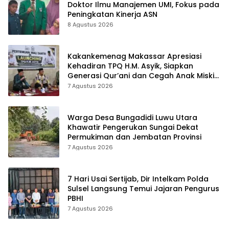
Doktor Ilmu Manajemen UMI, Fokus pada
Peningkatan Kinerja ASN
8 Agustus 2026
Kakankemenag Makassar Apresiasi
Kehadiran TPQ H.M. Asyik, Siapkan
Generasi Qur’ani dan Cegah Anak Miskin
Spiritualitas
7 Agustus 2026
Warga Desa Bungadidi Luwu Utara
Khawatir Pengerukan Sungai Dekat
Permukiman dan Jembatan Provinsi
7 Agustus 2026
7 Hari Usai Sertijab, Dir Intelkam Polda
Sulsel Langsung Temui Jajaran Pengurus
PBHI
7 Agustus 2026