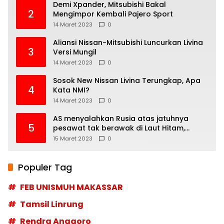
Demi Xpander, Mitsubishi Bakal
2
Mengimpor Kembali Pajero Sport
14 Maret 2023
0
Aliansi Nissan-Mitsubishi Luncurkan Livina
3
Versi Mungil
14 Maret 2023
0
Sosok New Nissan Livina Terungkap, Apa
4
Kata NMI?
14 Maret 2023
0
AS menyalahkan Rusia atas jatuhnya
5
pesawat tak berawak di Laut Hitam,
Moskow menyangkal
15 Maret 2023
0
Populer Tag
FEB UNISMUH MAKASSAR
Tamsil Linrung
Rendra Anggoro