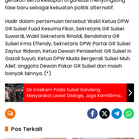
gerakan serta kesiapan organisasi menyongsong
fase baru sebagai kekuatan politik alternatif.
Hadir dalam pertemuan tersebut Wakil Ketua DPW
GR Sulsel Fuad Kesuma Fikar, Sekretaris GR Sulsel
Suwardi, Wakil Sekretaris Rinaldi, Bendahara GR
Sulsel Irma Effendy, Sekretaris DPW Partai GR Sulsel
Zaynur Ridwan, Ketua Dewan Penasehat GR Sulsel H.
Gazali Suyuti, Ketua DPW Muda Bergerak Sulsel Muh.
Alief, anggota Dewan Pakar GR Sulsel dan masih
banyak lainnya. (*)
Dir Intelkam Polda Sulsel Gandeng
Masyarakat Lewat Dialogis, Jaga Kamtibmas
Saat Hari Anti Korupsi & HAM
Pos Terkait