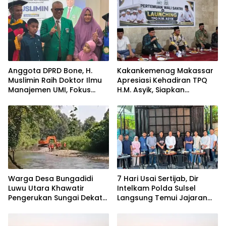
Anggota DPRD Bone, H.
Kakankemenag Makassar
Muslimin Raih Doktor Ilmu
Apresiasi Kehadiran TPQ
Manajemen UMI, Fokus
H.M. Asyik, Siapkan
pada Peningkatan Kinerja
Generasi Qur’ani dan
ASN
Cegah Anak Miskin
Spiritualitas
Warga Desa Bungadidi
7 Hari Usai Sertijab, Dir
Luwu Utara Khawatir
Intelkam Polda Sulsel
Pengerukan Sungai Dekat
Langsung Temui Jajaran
Permukiman dan
Pengurus PBHI
Jembatan Provinsi