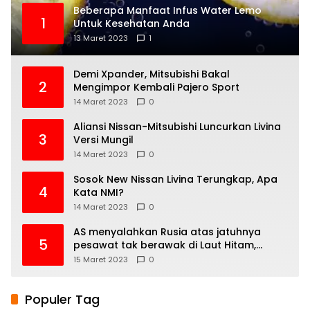
Beberapa Manfaat Infus Water Lemo
1
Untuk Kesehatan Anda
13 Maret 2023
1
Demi Xpander, Mitsubishi Bakal
2
Mengimpor Kembali Pajero Sport
14 Maret 2023
0
Aliansi Nissan-Mitsubishi Luncurkan Livina
3
Versi Mungil
14 Maret 2023
0
Sosok New Nissan Livina Terungkap, Apa
4
Kata NMI?
14 Maret 2023
0
AS menyalahkan Rusia atas jatuhnya
5
pesawat tak berawak di Laut Hitam,
Moskow menyangkal
15 Maret 2023
0
Populer Tag