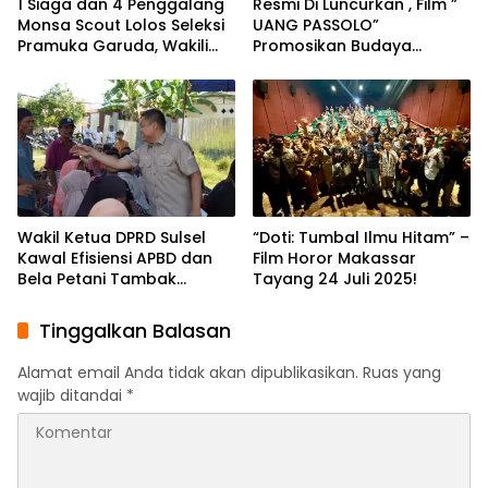
1 Siaga dan 4 Penggalang
Resmi Di Luncurkan , Film ”
Monsa Scout Lolos Seleksi
UANG PASSOLO”
Pramuka Garuda, Wakili
Promosikan Budaya
Kecamatan Makassar
Daerah dan Support
Ekonomi Kreatif
Wakil Ketua DPRD Sulsel
“Doti: Tumbal Ilmu Hitam” –
Kawal Efisiensi APBD dan
Film Horor Makassar
Bela Petani Tambak
Tayang 24 Juli 2025!
Rakyat
Tinggalkan Balasan
Alamat email Anda tidak akan dipublikasikan.
Ruas yang
wajib ditandai
*