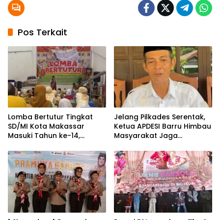
Pos Terkait
Lomba Bertutur Tingkat
Jelang Pilkades Serentak,
SD/MI Kota Makassar
Ketua APDESI Barru Himbau
Masuki Tahun ke-14,
Masyarakat Jaga
Target Tembus Tingkat
Persatuan dan Kedamaian
Nasional