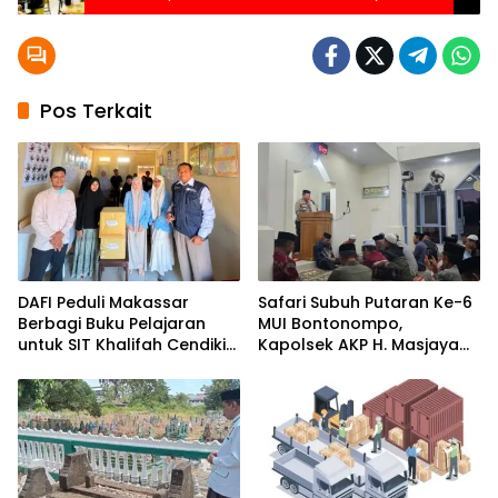
Makassar
Pos Terkait
DAFI Peduli Makassar
Safari Subuh Putaran Ke-6
Berbagi Buku Pelajaran
MUI Bontonompo,
untuk SIT Khalifah Cendikia
Kapolsek AKP H. Masjaya
Mandiri Moncong Loe
Tekankan Peran Aktif
Maros
Masyarakat Jaga
Kamtibmas