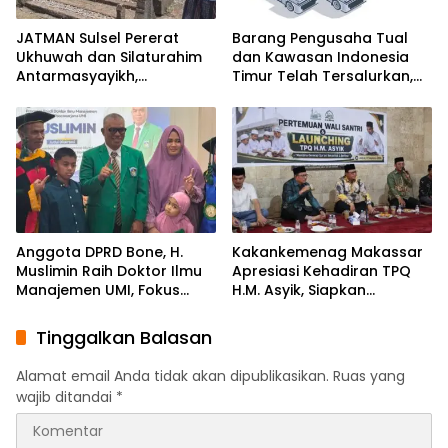
JATMAN Sulsel Pererat
Barang Pengusaha Tual
Ukhuwah dan Silaturahim
dan Kawasan Indonesia
Antarmasyayikh,
Timur Telah Tersalurkan,
Muqaddam, Khalifah, serta
Ali Mardana Apresiasi
Ikhwan-Akhwat Thariqah
Langkah Penyelesaian PT
Afid Logistik dan PT Tanto
Intim Line
Anggota DPRD Bone, H.
Kakankemenag Makassar
Muslimin Raih Doktor Ilmu
Apresiasi Kehadiran TPQ
Manajemen UMI, Fokus
H.M. Asyik, Siapkan
pada Peningkatan Kinerja
Generasi Qur’ani dan
ASN
Cegah Anak Miskin
Tinggalkan Balasan
Spiritualitas
Alamat email Anda tidak akan dipublikasikan.
Ruas yang
wajib ditandai
*