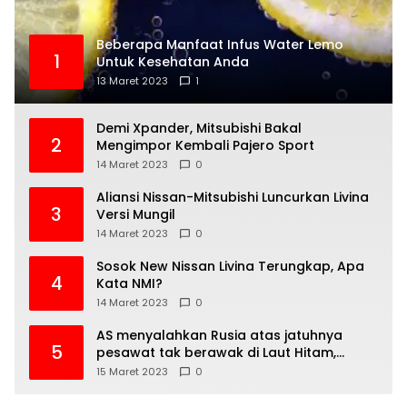
Beberapa Manfaat Infus Water Lemo
1
Untuk Kesehatan Anda
13 Maret 2023
1
Demi Xpander, Mitsubishi Bakal
2
Mengimpor Kembali Pajero Sport
14 Maret 2023
0
Aliansi Nissan-Mitsubishi Luncurkan Livina
3
Versi Mungil
14 Maret 2023
0
Sosok New Nissan Livina Terungkap, Apa
4
Kata NMI?
14 Maret 2023
0
AS menyalahkan Rusia atas jatuhnya
5
pesawat tak berawak di Laut Hitam,
Moskow menyangkal
15 Maret 2023
0