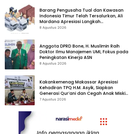
Barang Pengusaha Tual dan Kawasan
Indonesia Timur Telah Tersalurkan, Ali
Mardana Apresiasi Langkah
Penyelesaian PT Afid Logistik dan PT
8 Agustus 2026
Tanto Intim Line
Anggota DPRD Bone, H. Muslimin Raih
Doktor Ilmu Manajemen UMI, Fokus pada
Peningkatan Kinerja ASN
8 Agustus 2026
Kakankemenag Makassar Apresiasi
Kehadiran TPQ H.M. Asyik, Siapkan
Generasi Qur’ani dan Cegah Anak Miskin
Spiritualitas
7 Agustus 2026