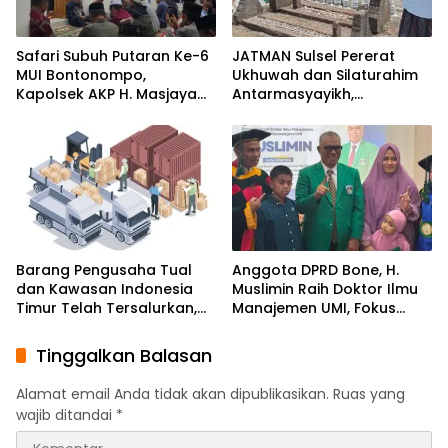
Safari Subuh Putaran Ke-6
JATMAN Sulsel Pererat
MUI Bontonompo,
Ukhuwah dan Silaturahim
Kapolsek AKP H. Masjaya
Antarmasyayikh,
Tekankan Peran Aktif
Muqaddam, Khalifah, serta
Masyarakat Jaga
Ikhwan-Akhwat Thariqah
Kamtibmas
Barang Pengusaha Tual
Anggota DPRD Bone, H.
dan Kawasan Indonesia
Muslimin Raih Doktor Ilmu
Timur Telah Tersalurkan,
Manajemen UMI, Fokus
Ali Mardana Apresiasi
pada Peningkatan Kinerja
Langkah Penyelesaian PT
ASN
Tinggalkan Balasan
Afid Logistik dan PT Tanto
Intim Line
Alamat email Anda tidak akan dipublikasikan.
Ruas yang
wajib ditandai
*