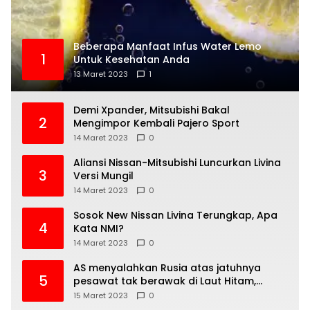
Beberapa Manfaat Infus Water Lemo
1
Untuk Kesehatan Anda
13 Maret 2023
1
Demi Xpander, Mitsubishi Bakal
2
Mengimpor Kembali Pajero Sport
14 Maret 2023
0
Aliansi Nissan-Mitsubishi Luncurkan Livina
3
Versi Mungil
14 Maret 2023
0
Sosok New Nissan Livina Terungkap, Apa
4
Kata NMI?
14 Maret 2023
0
AS menyalahkan Rusia atas jatuhnya
5
pesawat tak berawak di Laut Hitam,
Moskow menyangkal
15 Maret 2023
0