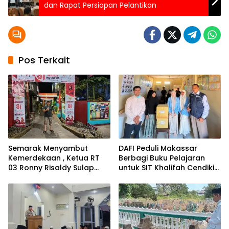
dan Rapat Persiapan Pelantikan
Pos Terkait
Semarak Menyambut
DAFI Peduli Makassar
Kemerdekaan , Ketua RT
Berbagi Buku Pelajaran
03 Ronny Risaldy Sulap
untuk SIT Khalifah Cendikia
Lorong Melalui Karya Seni
Mandiri Moncong Loe
Maros