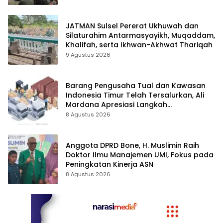
JATMAN Sulsel Pererat Ukhuwah dan
Silaturahim Antarmasyayikh, Muqaddam,
Khalifah, serta Ikhwan-Akhwat Thariqah
9 Agustus 2026
Barang Pengusaha Tual dan Kawasan
Indonesia Timur Telah Tersalurkan, Ali
Mardana Apresiasi Langkah
Penyelesaian PT Afid Logistik dan PT
8 Agustus 2026
Tanto Intim Line
Anggota DPRD Bone, H. Muslimin Raih
Doktor Ilmu Manajemen UMI, Fokus pada
Peningkatan Kinerja ASN
8 Agustus 2026