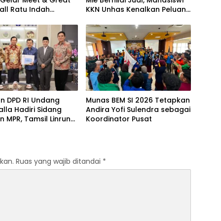
Mall Ratu Indah
KKN Unhas Kenalkan Peluang
ar
Diversifikasi kepada Petani
Desa Baruga
an DPD RI Undang
Munas BEM SI 2026 Tetapkan
alla Hadiri Sidang
Andira Yofi Sulendra sebagai
 MPR, Tamsil Linrung:
Koordinator Pusat
tum Membangun
ritas Kepemimpinan
a
kan.
Ruas yang wajib ditandai
*