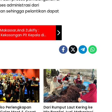
es administrasi dari
kan sehingga pelantikan dapat
akassar,Andi Zulkifly :
Kekosongan Plt Kepala di
oko Perlengkapan
Dari Rumput Laut Kering ke
 Gelar Meet & Great
Mie Bernilai Jual, Mahasiswi