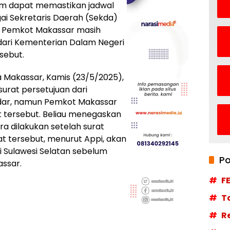
lum dapat memastikan jadwal
gai Sekretaris Daerah (Sekda)
na Pemkot Makassar masih
dari Kementerian Dalam Negeri
sebut.
a Makassar, Kamis (23/5/2025),
urat persetujuan dari
edar, namun Pemkot Makassar
t tersebut. Beliau menegaskan
a dilakukan setelah surat
at tersebut, menurut Appi, akan
i Sulawesi Selatan sebelum
Po
assar.
F
T
R