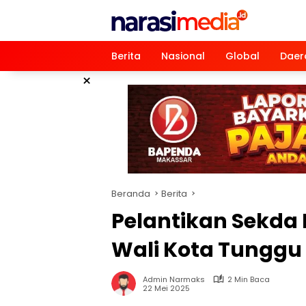
Langsung
ke
konten
Berita
Nasional
Global
Daer
×
Beranda
Berita
Pelantikan Sekda
Wali Kota Tunggu
Admin Narmaks
2 Min Baca
22 Mei 2025