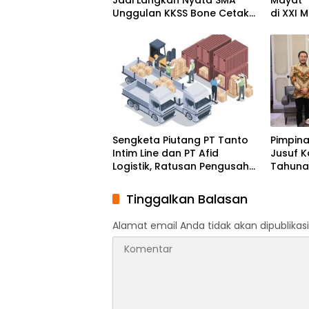
Unggulan KKSS Bone Cetak
di XXI 
Generasi Berdaya Saing
Makass
Global
Sengketa Piutang PT Tanto
Pimpin
Intim Line dan PT Afid
Jusuf K
Logistik, Ratusan Pengusaha
Tahunan
Kawasan Indonesia Timur
Momen
Ikut Dirugikan
Solida
Tinggalkan Balasan
Bangs
Alamat email Anda tidak akan dipublikasi