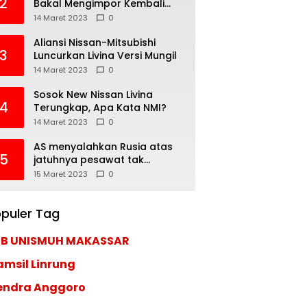
2
Bakal Mengimpor Kembali
Pajero Sport
14 Maret 2023
0
Aliansi Nissan-Mitsubishi
3
Luncurkan Livina Versi Mungil
14 Maret 2023
0
Sosok New Nissan Livina
4
Terungkap, Apa Kata NMI?
14 Maret 2023
0
AS menyalahkan Rusia atas
5
jatuhnya pesawat tak
berawak di Laut Hitam,
15 Maret 2023
0
Moskow menyangkal
puler Tag
EB UNISMUH MAKASSAR
amsil Linrung
endra Anggoro