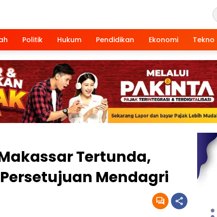
ah
Politik
Hukum
Pendidikan
Ekonomi
Tekno
 Makassar Tertunda,
 Persetujuan Mendagri