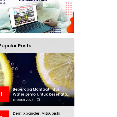
Popular Posts
Beberapa Manfaat Infus
1
Water Lemo Untuk Kesehatan
Anda
13 Maret 2023
1
Demi Xpander, Mitsubishi