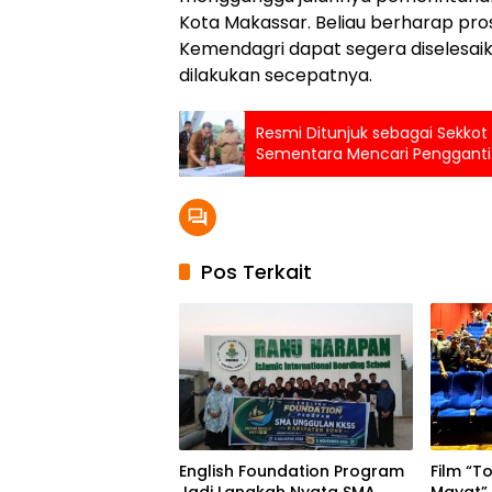
Kota Makassar. Beliau berharap pros
Kemendagri dapat segera diselesai
dilakukan secepatnya.
Resmi Ditunjuk sebagai Sekkot M
Sementara Mencari Pengganti 
Bappeda
Pos Terkait
English Foundation Program
Film “T
Jadi Langkah Nyata SMA
Mayat”