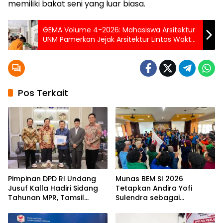
memiliki bakat seni yang luar biasa.
GEMA Volume 4-2026: Mahasiswa Arsitektur
UNM Pamerkan Jejak Arsitektur Lintas Waktu
dan Negara
Pos Terkait
Pimpinan DPD RI Undang
Munas BEM SI 2026
Jusuf Kalla Hadiri Sidang
Tetapkan Andira Yofi
Tahunan MPR, Tamsil
Sulendra sebagai
Linrung: Momentum
Koordinator Pusat
Membangun Solidaritas