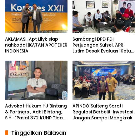
Kepemimpinan Bangsa
AKLAMASI, ​Apt Lilyk siap
Sambangi DPD PDI
nahkodai IKATAN APOTEKER
Perjuangan Sulsel, APR
INDONESIA
Lutim Desak Evaluasi Ketua
DPRD Luwu Timur
Advokat Hukum HJ Bintang
APINDO Sulteng Soroti
& Partners , Adhi Bintang,
Regulasi Berbelit, Investasi
S.H.: “Pasal 372 KUHP Tidak
Jangan Sampai Mangkrak
Tepat Diterapkan
terhadap Objek Tanah”
Tinggalkan Balasan