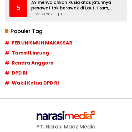
AS menyalahkan Rusia atas jatuhnya
5
pesawat tak berawak di Laut Hitam,
Moskow menyangkal
15 Maret 2023
0
Populer Tag
FEB UNISMUH MAKASSAR
Tamsil Linrung
Rendra Anggoro
DPD RI
Wakil Ketua DPD RI
PT. Narasi Madz Media