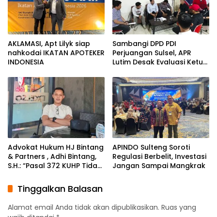
AKLAMASI, ​Apt Lilyk siap
Sambangi DPD PDI
nahkodai IKATAN APOTEKER
Perjuangan Sulsel, APR
INDONESIA
Lutim Desak Evaluasi Ketua
DPRD Luwu Timur
Advokat Hukum HJ Bintang
APINDO Sulteng Soroti
& Partners , Adhi Bintang,
Regulasi Berbelit, Investasi
S.H.: “Pasal 372 KUHP Tidak
Jangan Sampai Mangkrak
Tepat Diterapkan
terhadap Objek Tanah”
Tinggalkan Balasan
Alamat email Anda tidak akan dipublikasikan.
Ruas yang