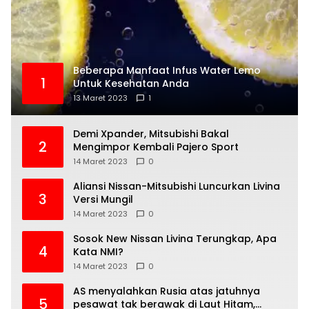
Beberapa Manfaat Infus Water Lemo
1
Untuk Kesehatan Anda
13 Maret 2023
1
Demi Xpander, Mitsubishi Bakal
2
Mengimpor Kembali Pajero Sport
14 Maret 2023
0
Aliansi Nissan-Mitsubishi Luncurkan Livina
3
Versi Mungil
14 Maret 2023
0
Sosok New Nissan Livina Terungkap, Apa
4
Kata NMI?
14 Maret 2023
0
AS menyalahkan Rusia atas jatuhnya
5
pesawat tak berawak di Laut Hitam,