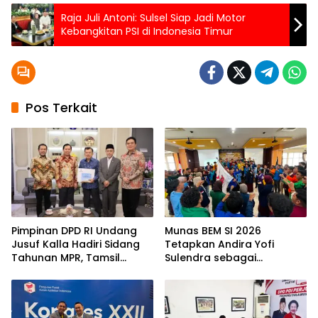
Raja Juli Antoni: Sulsel Siap Jadi Motor
Kebangkitan PSI di Indonesia Timur
Pos Terkait
Pimpinan DPD RI Undang
Munas BEM SI 2026
Jusuf Kalla Hadiri Sidang
Tetapkan Andira Yofi
Tahunan MPR, Tamsil
Sulendra sebagai
Linrung: Momentum
Koordinator Pusat
Membangun Solidaritas
Kepemimpinan Bangsa