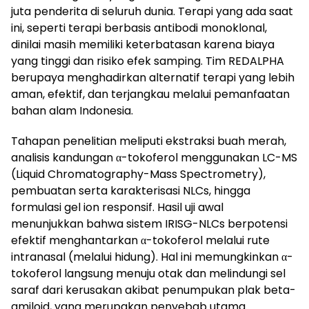
juta penderita di seluruh dunia. Terapi yang ada saat
ini, seperti terapi berbasis antibodi monoklonal,
dinilai masih memiliki keterbatasan karena biaya
yang tinggi dan risiko efek samping. Tim REDALPHA
berupaya menghadirkan alternatif terapi yang lebih
aman, efektif, dan terjangkau melalui pemanfaatan
bahan alam Indonesia.
Tahapan penelitian meliputi ekstraksi buah merah,
analisis kandungan α-tokoferol menggunakan LC-MS
(Liquid Chromatography-Mass Spectrometry),
pembuatan serta karakterisasi NLCs, hingga
formulasi gel ion responsif. Hasil uji awal
menunjukkan bahwa sistem IRISG-NLCs berpotensi
efektif menghantarkan α-tokoferol melalui rute
intranasal (melalui hidung). Hal ini memungkinkan α-
tokoferol langsung menuju otak dan melindungi sel
saraf dari kerusakan akibat penumpukan plak beta-
amiloid, yang merupakan penyebab utama