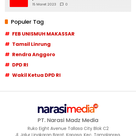
Moskow menyangkal
15 Maret 2023
0
Populer Tag
FEB UNISMUH MAKASSAR
Tamsil Linrung
Rendra Anggoro
DPD RI
Wakil Ketua DPD RI
PT. Narasi Madz Media
Ruko Eight Avenue Tallasa City Blok C2
Jl. Jalur Lingkaran Barat, Kapasa, Kec. Tamalanrea,