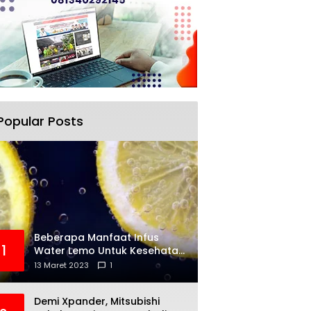
Popular Posts
Beberapa Manfaat Infus
1
Water Lemo Untuk Kesehatan
Anda
13 Maret 2023
1
Demi Xpander, Mitsubishi