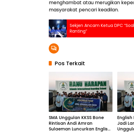
menghambat atau merugikan kepen
masyarakat pencari keadilan.
Sekjen Ancam Ketua DPC “Soa
Ranting”
Pos Terkait
SMA Unggulan KKSS Bone
English
Rintisan Andi Amran
Jadi L
Sulaeman Luncurkan English
Unggul