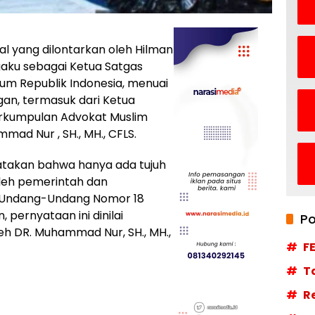
al yang dilontarkan oleh Hilman
engaku sebagai Ketua Satgas
um Republik Indonesia, menuai
an, termasuk dari Ketua
rkumpulan Advokat Muslim
ad Nur , SH., MH., CFLS.
takan bahwa hanya ada tujuh
oleh pemerintah dan
Undang-Undang Nomor 18
pernyataan ini dinilai
Po
h DR. Muhammad Nur, SH., MH.,
F
T
R