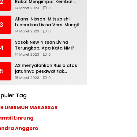
2
Bakal Mengimpor Kembali
Pajero Sport
14 Maret 2023
0
Aliansi Nissan-Mitsubishi
3
Luncurkan Livina Versi Mungil
14 Maret 2023
0
Sosok New Nissan Livina
4
Terungkap, Apa Kata NMI?
14 Maret 2023
0
AS menyalahkan Rusia atas
5
jatuhnya pesawat tak
berawak di Laut Hitam,
15 Maret 2023
0
Moskow menyangkal
puler Tag
EB UNISMUH MAKASSAR
amsil Linrung
endra Anggoro