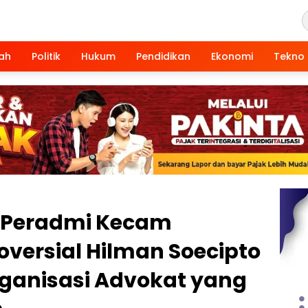
ah
Politik
Hukum
Pendidikan
Ekonomi
Tekno
 Peradmi Kecam
versial Hilman Soecipto
rganisasi Advokat yang