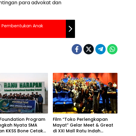
tingan para advokat dan
l Pembentukan Anak
 Foundation Program
Film “Toko Perlengkapan
angkah Nyata SMA
Mayat” Gelar Meet & Great
an KKSS Bone Cetak
di XXI Mall Ratu Indah