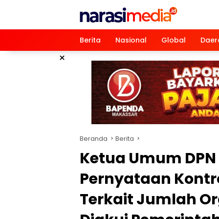
Langsung
ke
konten
Berita
Nasional
Global
Daer
×
Beranda
Berita
Ketua Umum DPN
Pernyataan Kontro
Terkait Jumlah O