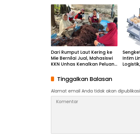
Foundation Program
Genera
Global
Dari Rumput Laut Kering ke
Sengket
Mie Bernilai Jual, Mahasiswi
Intim L
KKN Unhas Kenalkan Peluang
Logisti
Diversifikasi kepada Petani
Kawasa
Desa Baruga
Ikut Di
Tinggalkan Balasan
Alamat email Anda tidak akan dipublikasi