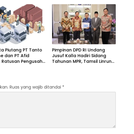
si Berdaya Saing
Makassar
a Piutang PT Tanto
Pimpinan DPD RI Undang
ine dan PT Afid
Jusuf Kalla Hadiri Sidang
k, Ratusan Pengusaha
Tahunan MPR, Tamsil Linrung:
n Indonesia Timur
Momentum Membangun
rugikan
Solidaritas Kepemimpinan
Bangsa
kan.
Ruas yang wajib ditandai
*