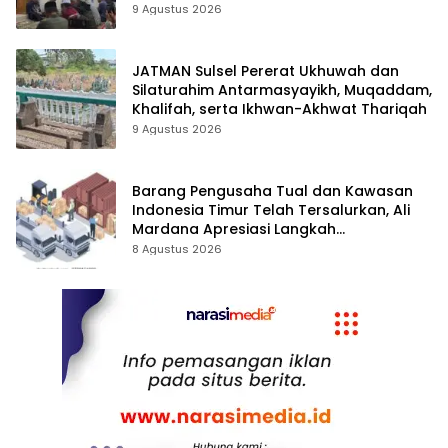
Kamtibmas
9 Agustus 2026
JATMAN Sulsel Pererat Ukhuwah dan
Silaturahim Antarmasyayikh, Muqaddam,
Khalifah, serta Ikhwan-Akhwat Thariqah
9 Agustus 2026
Barang Pengusaha Tual dan Kawasan
Indonesia Timur Telah Tersalurkan, Ali
Mardana Apresiasi Langkah
Penyelesaian PT Afid Logistik dan PT
8 Agustus 2026
Tanto Intim Line