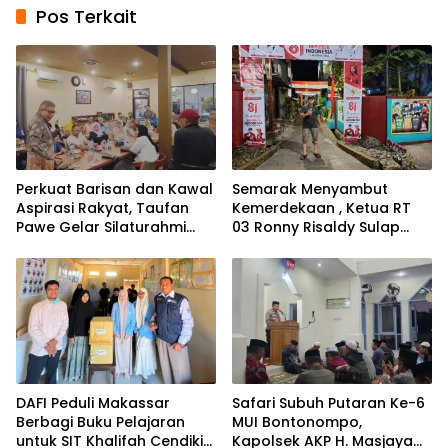
Pos Terkait
Perkuat Barisan dan Kawal
Semarak Menyambut
Aspirasi Rakyat, Taufan
Kemerdekaan , Ketua RT
Pawe Gelar Silaturahmi
03 Ronny Risaldy Sulap
dengan Pengurus Golkar
Lorong Melalui Karya Seni
Parepare
DAFI Peduli Makassar
Safari Subuh Putaran Ke-6
Berbagi Buku Pelajaran
MUI Bontonompo,
untuk SIT Khalifah Cendikia
Kapolsek AKP H. Masjaya