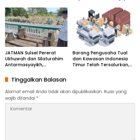
Mandiri Moncong Loe
Tekankan Peran Aktif
Maros
Masyarakat Jaga
Kamtibmas
JATMAN Sulsel Pererat
Barang Pengusaha Tual
Ukhuwah dan Silaturahim
dan Kawasan Indonesia
Antarmasyayikh,
Timur Telah Tersalurkan,
Muqaddam, Khalifah, serta
Ali Mardana Apresiasi
Ikhwan-Akhwat Thariqah
Langkah Penyelesaian PT
Tinggalkan Balasan
Afid Logistik dan PT Tanto
Intim Line
Alamat email Anda tidak akan dipublikasikan.
Ruas yang
wajib ditandai
*