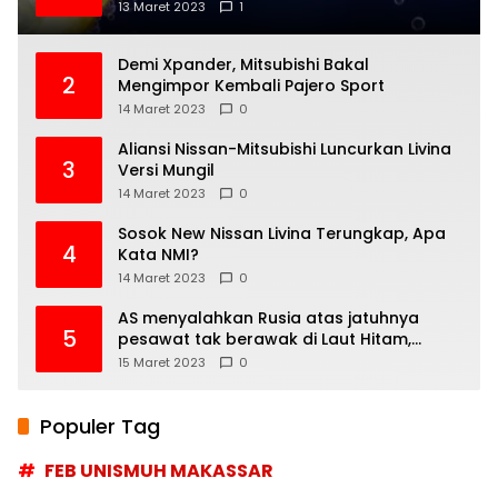
13 Maret 2023
1
Demi Xpander, Mitsubishi Bakal
2
Mengimpor Kembali Pajero Sport
14 Maret 2023
0
Aliansi Nissan-Mitsubishi Luncurkan Livina
3
Versi Mungil
14 Maret 2023
0
Sosok New Nissan Livina Terungkap, Apa
4
Kata NMI?
14 Maret 2023
0
AS menyalahkan Rusia atas jatuhnya
5
pesawat tak berawak di Laut Hitam,
Moskow menyangkal
15 Maret 2023
0
Populer Tag
FEB UNISMUH MAKASSAR