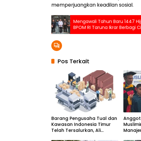
memperjuangkan keadilan sosial.
Mengawali Tahun Baru 1447 Hij
BPOM RI Taruna Ikrar Berbagi 
Pos Terkait
Barang Pengusaha Tual dan
Anggota
Kawasan Indonesia Timur
Muslimi
Telah Tersalurkan, Ali
Manaje
Mardana Apresiasi Langkah
Peningk