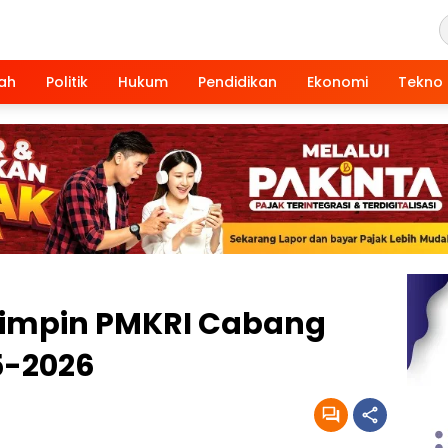
ah
Politik
Hukum
Pendidikan
Ekonomi
Tekno
 Pimpin PMKRI Cabang
5-2026