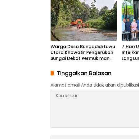
Penyelesaian PT Afid Logistik
dan PT Tanto Intim Line
Warga Desa Bungadidi Luwu
7 Hari U
Utara Khawatir Pengerukan
Intelka
Sungai Dekat Permukiman
Langsu
dan Jembatan Provinsi
Penguru
Tinggalkan Balasan
Alamat email Anda tidak akan dipublikasi