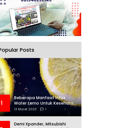
Popular Posts
Beberapa Manfaat Infus
1
Water Lemo Untuk Kesehatan
Anda
13 Maret 2023
1
Demi Xpander, Mitsubishi