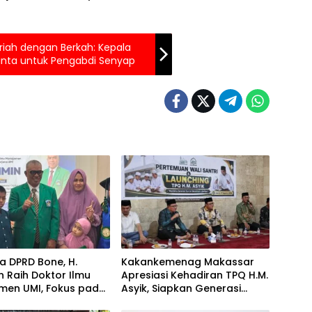
riah dengan Berkah: Kepala
Cinta untuk Pengabdi Senyap
 DPRD Bone, H.
Kakankemenag Makassar
n Raih Doktor Ilmu
Apresiasi Kehadiran TPQ H.M.
men UMI, Fokus pada
Asyik, Siapkan Generasi
atan Kinerja ASN
Qur’ani dan Cegah Anak