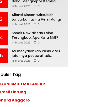
2
Bakal Mengimpor Kembali
Pajero Sport
14 Maret 2023
0
Aliansi Nissan-Mitsubishi
3
Luncurkan Livina Versi Mungil
14 Maret 2023
0
Sosok New Nissan Livina
4
Terungkap, Apa Kata NMI?
14 Maret 2023
0
AS menyalahkan Rusia atas
5
jatuhnya pesawat tak
berawak di Laut Hitam,
15 Maret 2023
0
Moskow menyangkal
puler Tag
EB UNISMUH MAKASSAR
amsil Linrung
endra Anggoro