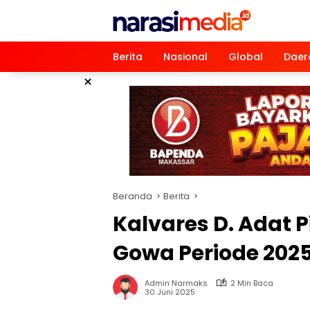
Langsung
ke
konten
Berita
Nasional
Global
Daer
×
Beranda
Berita
Kalvares D. Adat
Gowa Periode 202
Admin Narmaks
2 Min Baca
30 Juni 2025