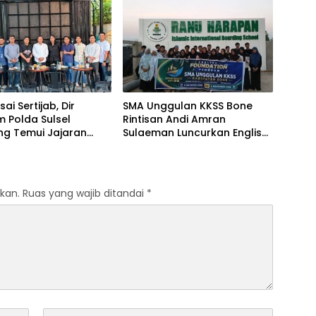
Miskin Spiritualitas
sai Sertijab, Dir
SMA Unggulan KKSS Bone
m Polda Sulsel
Rintisan Andi Amran
ng Temui Jajaran
Sulaeman Luncurkan English
s PBHI
Foundation Program
kan.
Ruas yang wajib ditandai
*