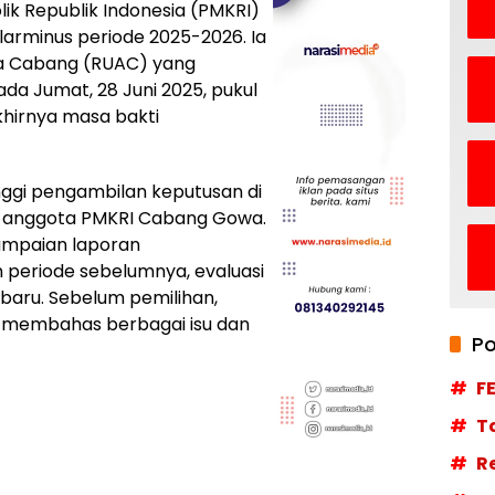
ik Republik Indonesia (PMKRI)
arminus periode 2025-2026. Ia
a Cabang (RUAC) yang
da Jumat, 28 Juni 2025, pukul
khirnya masa bakti
ggi pengambilan keputusan di
ruh anggota PMKRI Cabang Gowa.
ampaian laporan
periode sebelumnya, evaluasi
 baru. Sebelum pemilihan,
k membahas berbagai isu dan
Po
F
T
R