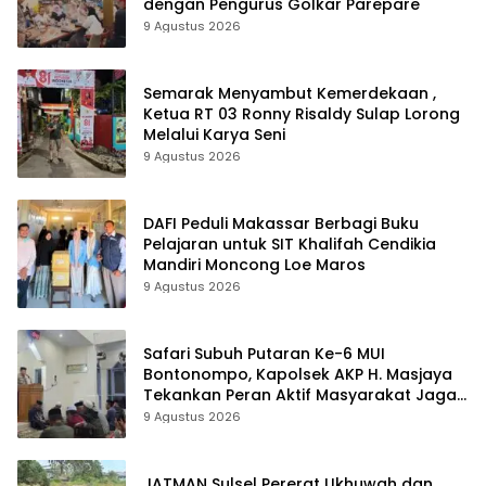
dengan Pengurus Golkar Parepare
9 Agustus 2026
Semarak Menyambut Kemerdekaan ,
Ketua RT 03 Ronny Risaldy Sulap Lorong
Melalui Karya Seni
9 Agustus 2026
DAFI Peduli Makassar Berbagi Buku
Pelajaran untuk SIT Khalifah Cendikia
Mandiri Moncong Loe Maros
9 Agustus 2026
Safari Subuh Putaran Ke-6 MUI
Bontonompo, Kapolsek AKP H. Masjaya
Tekankan Peran Aktif Masyarakat Jaga
Kamtibmas
9 Agustus 2026
JATMAN Sulsel Pererat Ukhuwah dan