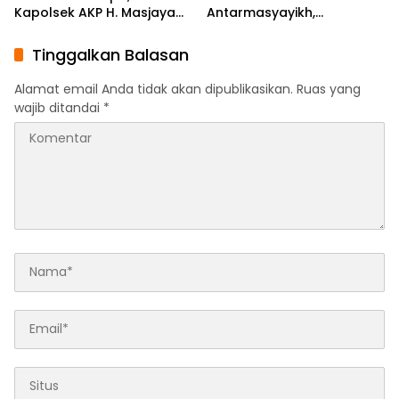
Kapolsek AKP H. Masjaya
Antarmasyayikh,
Tekankan Peran Aktif
Muqaddam, Khalifah, serta
Masyarakat Jaga
Ikhwan-Akhwat Thariqah
Tinggalkan Balasan
Kamtibmas
Alamat email Anda tidak akan dipublikasikan.
Ruas yang
wajib ditandai
*