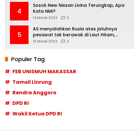
Sosok New Nissan Livina Terungkap, Apa
4
Kata NMI?
14 Maret 2023
0
AS menyalahkan Rusia atas jatuhnya
5
pesawat tak berawak di Laut Hitam,
Moskow menyangkal
15 Maret 2023
0
Populer Tag
FEB UNISMUH MAKASSAR
Tamsil Linrung
Rendra Anggoro
DPD RI
Wakil Ketua DPD RI