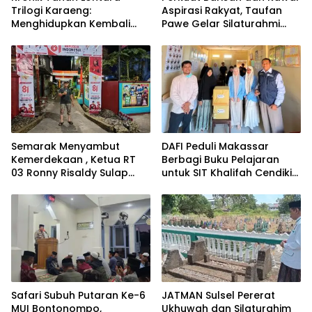
Trilogi Karaeng:
Aspirasi Rakyat, Taufan
Menghidupkan Kembali
Pawe Gelar Silaturahmi
Jejak Sejarah
dengan Pengurus Golkar
Tanah Makassar Melalui
Parepare
Sastra
Semarak Menyambut
DAFI Peduli Makassar
Kemerdekaan , Ketua RT
Berbagi Buku Pelajaran
03 Ronny Risaldy Sulap
untuk SIT Khalifah Cendikia
Lorong Melalui Karya Seni
Mandiri Moncong Loe
Maros
Safari Subuh Putaran Ke-6
JATMAN Sulsel Pererat
MUI Bontonompo,
Ukhuwah dan Silaturahim